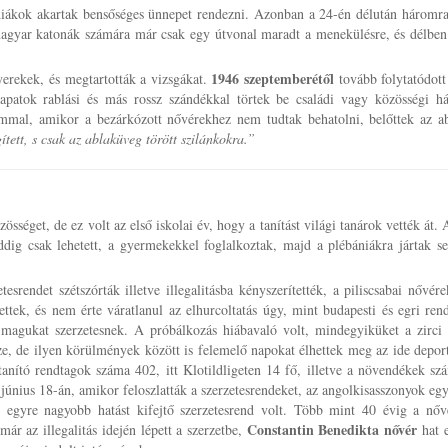
 diákok akartak bensőséges ünnepet rendezni. Azonban a 24-én délután háromra
agyar katonák számára már csak egy útvonal maradt a menekülésre, és délben 
1946 szeptemberétől
yerekek, és megtartották a vizsgákat.
tovább folytatódott 
sapatok rablási és más rossz szándékkal törtek be családi vagy közösségi h
ommal, amikor a bezárkózott nővérekhez nem tudtak behatolni, belőttek az a
tett, s csak az ablaküveg törött szilánkokra.”
zösséget, de ez volt az első iskolai év, hogy a tanítást világi tanárok vették át.
dig csak lehetett, a gyermekekkel foglalkoztak, majd a plébániákra jártak se
esrendet szétszórták illetve illegalitásba kényszerítették, a piliscsabai nővére
ttek, és nem érte váratlanul az elhurcoltatás úgy, mint budapesti és egri rend
 magukat szerzetesnek. A próbálkozás hiábavaló volt, mindegyiküket a zirci 
össze, de ilyen körülmények között is felemelő napokat élhettek meg az ide depor
tanító rendtagok száma 402, itt Klotildligeten 14 fő, illetve a növendékek s
 június 18-án, amikor feloszlatták a szerzetesrendeket, az angolkisasszonyok eg
ő, egyre nagyobb hatást kifejtő szerzetesrend volt. Több mint 40 évig a nő
Constantin Benedikta nővér
már az illegalitás idején lépett a szerzetbe,
hat e