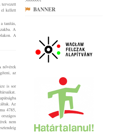
 tervezett
BANNER
el kellett
a tanítás,
ázakba. A
blakon. A
 A nővérek
gíteni, az
kre is sor
társaikat.
apátságba
táltak. Az
záma 4785,
y országos
vérek nem
sztendeig