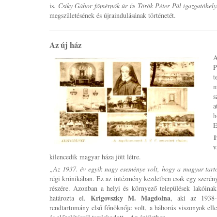
is.
Csiky Gábor főmérnök úr
és
Török Péter Pál igazgatóhely
megszületésének és újraindulásának történetét.
Az új ház
A
P
t
m
s
a
h
E
1
v
kilencedik magyar háza jött létre.
„Az 1937. év egyik nagy eseménye volt, hogy a magyar tartomá
régi krónikában. Ez az intézmény kezdetben csak egy szerény 
részére. Azonban a helyi és környező települések lakóinak
Krigovszky M. Magdolna
határozta el.
, aki az 1938-
rendtartomány első főnöknője volt, a háborús viszonyok elle