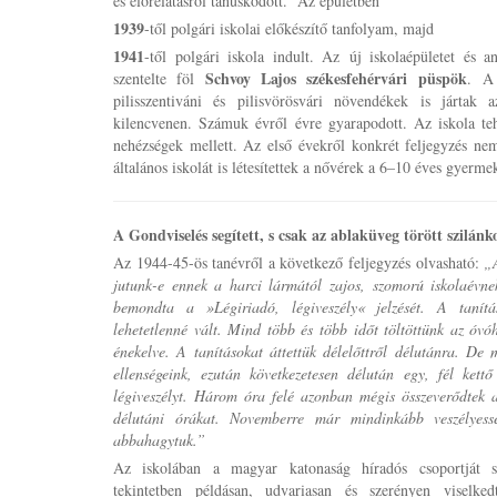
és előrelátásról tanúskodott. Az épületben
1939
-től polgári iskolai előkészítő tanfolyam, majd
1941
-től polgári iskola indult. Az új iskolaépületet és 
Schvoy Lajos székesfehérvári püspök
szentelte föl
. A 
pilisszentiváni és pilisvörösvári növendékek is jártak
kilencvenen. Számuk évről évre gyarapodott. Az iskola te
nehézségek mellett. Az első évekről konkrét feljegyzés ne
általános iskolát is létesítettek a nővérek a 6–10 éves gyerm
A Gondviselés segített, s csak az ablaküveg törött szilán
Az 1944-45-ös tanévről a következő feljegyzés olvasható:
„A
jutunk-e
ennek a harci lármától zajos, szomorú iskolaév
bemondta a »Légiriadó, légiveszély« jelzését. A tanítá
lehetetlenné vált. Mind több és több időt töltöttünk az óv
énekelve. A tanításokat áttettük délelőttről délutánra. De
ellenségeink, ezután következetesen délután egy, fél ket
légiveszélyt. Három óra felé azonban mégis összeverődtek
délutáni órákat. Novemberre már mindinkább veszélyessé
abbahagytuk.”
Az iskolában a magyar katonaság híradós csoportját s
tekintetben példásan, udvariasan és szerényen viselked