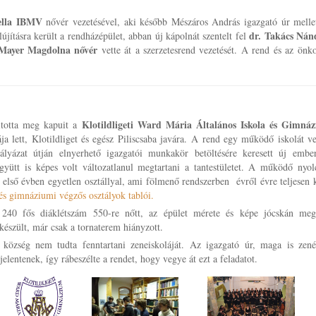
ella IBMV
nővér vezetésével, aki később Mészáros András igazgató úr mellet
dr. Takács Ná
elújításra került a rendházépület, abban új kápolnát szentelt fel
Mayer Magdolna
nővér
vette át a szerzetesrend vezetését. A rend és az ön
Klotildligeti Ward Mária Általános Iskola és Gimná
itotta meg kapuit a
lett, Klotildliget és egész Piliscsaba javára. A rend egy működő iskolát ve
ályázat útján elnyerhető igazgatói munkakör betöltésére keresett új embe
gyütt is képes volt változatlanul megtartani a tantestületet. A működő nyol
 első évben egyetlen osztállyal, ami fölmenő rendszerben évről évre teljesen 
 és gimnáziumi végzős osztályok tablói.
 240 fős diáklétszám 550-re nőtt, az épület mérete és képe jócskán megv
készült, már csak a tornaterem hiányzott.
 község nem tudta fenntartani zeneiskoláját. Az igazgató úr, maga is zen
elentenek, így rábeszélte a rendet, hogy vegye át ezt a feladatot.