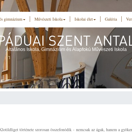
 és gimnázium
Művészeti Iskola
Iskolai élet
Galéria
Ver
PÁDUAI SZENT ANTA
Általános Iskola, Gimnázium és Alapfokú Művészeti Iskola
lotildliget története szorosan összefonódik - nemcsak az ágak, hanem a gyöke