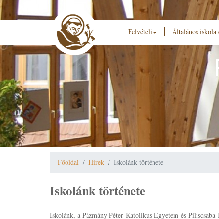
Felvételi
Általános iskola
Főoldal
Hírek
Iskolánk története
Iskolánk története
Iskolánk, a Pázmány Péter Katolikus Egyetem és Piliscsaba-K