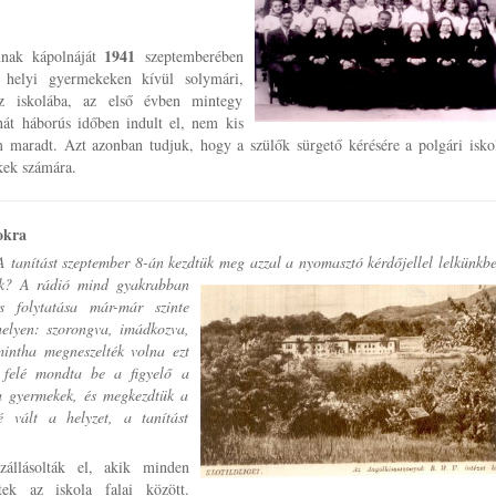
1941
annak kápolnáját
szeptemberében
helyi gyermekeken kívül solymári,
 az iskolába, az első évben mintegy
hát háborús időben indult el, nem kis
m maradt. Azt azonban tudjuk, hogy a szülők sürgető kérésére a polgári iskol
ekek számára.
kokra
 tanítást szeptember 8-án kezdtük meg azzal a nyomasztó kérdőjellel lelkünkb
nek? A rádió mind gyakrabban
s folytatása már-már szinte
óhelyen: szorongva, imádkozva,
 mintha megneszelték volna ezt
tő felé mondta be a figyelő a
 a gyermekek, és megkezdtük a
 vált a helyzet, a tanítást
zállásolták el, akik minden
tek az iskola falai között.