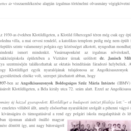
ettes úr
visszaemlékezése alapján izgalmas történelmi olvasmány végigkövetni
z 1930-as években Klotildligeten, a Klotild főhercegnő téren még csak egy épül
oledna villa, a mai orvosi rendelő, a katolikus templom pedig még nem épült 
elepülés szinte valamennyi polgára egy közösséget alkotott, nyugodtan mondha
indenki ismert mindenkit. Vasárnaponként az irgalmas nővérekné
dr. Janisch M
zakközépiskola épületében a Vizitátor úrnak szólított
tya szentmiséjén találkozhattak az oktatás beindításán fáradozó helybeliek. 
ogy Klotildliget egyik nyaralójának tulajdonosa az Angolkisasszonyok
gyesületének elnöke volt, szerepet játszhatott abban, hogy
937
Angolkisasszonyok Boldogságos Szűz Mária Intézete
-ben az
(IBMV) i
ásárolt Klotildligeten, a Béla király utca 72. szám alatt. Ezzel az Angolkisas
ny új házzal gyarapodott. Klotildliget a budapesti intézet filiáléja lett.”
– o
emeletes villából állt, amely elsősorban nyaralóként szolgált a pihenni vágyó
 kívánságára és támogatásával a rend egy polgári iskola megalapítását és
lé
ban újonnan alakult önálló magyar
nére döntött így, ami nagy bátorságról