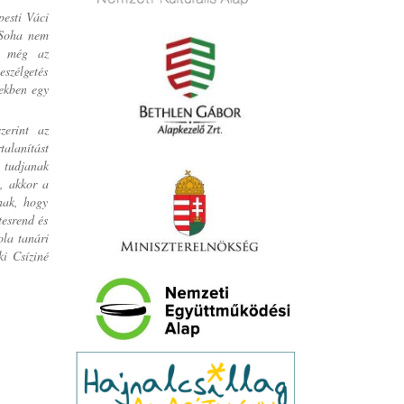
pesti Váci
 Soha nem
z még az
eszélgetés
vekben egy
zerint az
talanítást
e tudjanak
t, akkor a
nak, hogy
tesrend és
ola tanári
ki Csíziné