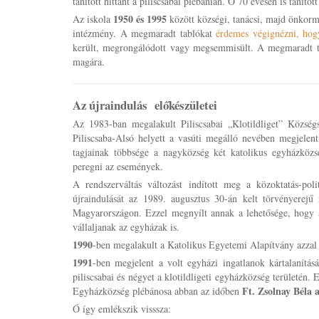
tanított hittant a piliscsabai plébánián. Ő 70 évesen is taníto
1950 és 1995
Az iskola
között községi, tanácsi, majd önkormá
intézmény. A megmaradt tablókat
érdemes végignézni, hogy
került, megrongálódott vagy megsemmisült. A megmaradt tab
magára.
Az újraindulás előkészületei
Az 1983-ban megalakult Piliscsabai „Klotildliget” Községs
Piliscsaba-Alsó helyett a vasúti megálló nevében megjelent 
tagjainak többsége a nagyközség két katolikus egyházközsé
peregni az események.
A rendszerváltás változást indított meg a közoktatás-pol
újraindulását az 1989. augusztus 30-án kelt törvényerejű 
Magyarországon. Ezzel megnyílt annak a lehetősége, hogy a
vállaljanak az egyházak is.
1990
-ben megalakult a Katolikus Egyetemi Alapítvány azzal 
1991
-ben megjelent a volt egyházi ingatlanok kártalanításá
piliscsabai és négyet a klotildligeti egyházközség területén.
Ft. Zsolnay Béla 
Egyházközség plébánosa abban az időben
Ő így emlékszik visssza: