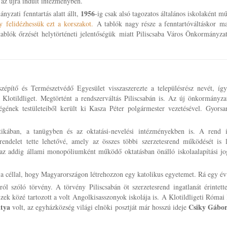
tt az újra indult intézményben.
1956
nyzati fenntartás alatt állt,
-ig csak alsó tagozatos általános iskolaként m
 felidézhessük ezt a korszakot.
A tablók nagy része a fenntartóváltáskor m
lók őrzését helytörténeti jelentőségük miatt Piliscsaba Város Önkormányzata
zépítő és Természetvédő Egyesület visszaszerezte a településrész nevét, így
Klotildliget. Megtörtént a rendszerváltás Piliscsabán is. Az új önkormányzat
gének testületeiből került ki Kasza Péter polgármester vezetésével. Gyorsa
itikában, a tanügyben és az oktatási-nevelési intézményekben is. A rend i
rendelet tette lehetővé, amely az összes többi szerzetesrend működését is le
z addig állami monopóliumként működő oktatásban önálló iskolaalapítási jog
a céllal, hogy Magyarországon létrehozzon egy katolikus egyetemet. Rá egy év
ról szóló törvény. A törvény Piliscsabán öt szerzetesrend ingatlanát érintett
 Ezek közé tartozott a volt Angolkisasszonyok iskolája is. A Klotildligeti Római
atya
Csiky Gábo
volt, az egyházközség világi elnöki posztját már hosszú ideje