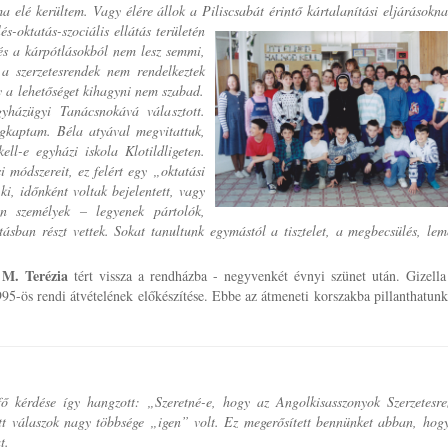
a elé kerültem. Vagy élére állok a Piliscsabát érintő kártalanítási eljárásokna
és-oktatás-szociális ellátás területén
és a kárpótlásokból nem lesz semmi,
a szerzetesrendek nem rendelkeztek
y a lehetőséget kihagyni nem szabad.
yházügyi Tanácsnokává választott.
gkaptam. Béla atyával megvitattuk,
ll-e egyházi iskola Klotildligeten.
i módszereit, ez felért egy „oktatási
, időnként voltak bejelentett, vagy
n személyek – legyenek pártolók,
tásban részt vettek. Sokat tanultunk egymástól a tisztelet, a megbecsülés, le
s M. Terézia
tért vissza a rendházba - negyvenkét évnyi szünet után. Gizell
 1995-ös rendi átvételének előkészítése. Ebbe az átmeneti korszakba pillanthatun
 fő kérdése így hangzott: „Szeretné-e, hogy az Angolkisasszonyok Szerzetesre
ett válaszok nagy többsége „igen” volt. Ez megerősített bennünket abban, hog
t.