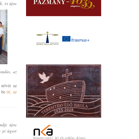
k, és újra
mondás, az
a nővér az
k be
itt, az
ndje újra
y jó ügyet