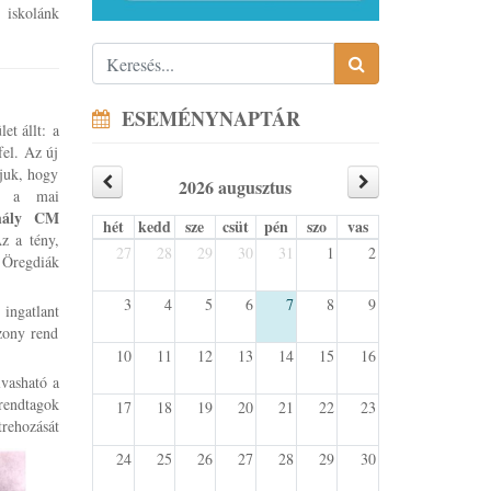
 iskolánk
ESEMÉNYNAPTÁR
et állt: a
fel. Az új
tjuk, hogy
2026 augusztus
l, a mai
ihály CM
hét
kedd
sze
csüt
pén
szo
vas
Az a tény,
27
28
29
30
31
1
2
 Öregdiák
3
4
5
6
7
8
9
ngatlant
szony rend
10
11
12
13
14
15
16
lvasható a
 rendtagok
17
18
19
20
21
22
23
trehozását
24
25
26
27
28
29
30