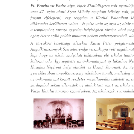
Ft. Prochnow Endre atya
, kinek Klotildligeten volt nyaraló
utca 47. szám alatti Szent Mihály templom lelkésze volt, 
fogom elfelejteni, egy reggelen a Klotild Palotában
állásomba kerülhetett volna - és mise után az atya az oltár m
a templomhoz tartozó egyetlen helyiségben történt, ahol m
egész életre szóló példát mutatott nekem emberszeretetből, a
A tárcaközi bizottsági üléseken Kasza Péter polgármest
Angolkisasszonyok Szerzetesrendje visszakapja volt ingatlanát
kap, hogy az iskola szolgálati lakásaiban élő iskolai tanító
költözni oda. Így segítette az önkormányzat új lakáshoz Ny
Hazafias Népfront helyi elnökét és Hazafi Jánosnét. Az üg
gyerekkorában angolkisasszony iskolában tanult, mellesleg a 
az önkormányzat között részletes megállapodás született az i
gárdájából sokan ellenezték az átalakítást, ezért az iskola 
Varga Katalin tanárnő személyében. Az iskolaszék is újjáalaku