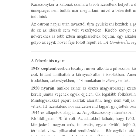
Karácsonykor a katonák számára távoli szeretteik helyett a
ünnepséget nem tudták már megtartani, mivel a bekerített m
indulniuk.
Az ostrom napjai után tavasztól újra gyülekezni kezdtek a g
de ez az időszak sem volt veszélytelen. Kisebb szovjet c
nővérekhez is több ízben megkíséreltek bejutni, egy alkal
golyó az egyik nővér feje fölött repült el.
„A Gondviselés segí
A feloszlatás nyara
1948 szeptemberében
tucatnyi nővér alkotta a piliscsabai kö
csak hittant taníthattak a környező állami iskolákban. Amed
irodákban, sekrestyékben, házimunkában tevékenykedtek.
1950 nyarán
, amikor szinte az összes magyarországi szerzet
került június végének egyik éjjelén. Ők legalább fölkészülhe
Mindegyikükkel papírt akartak aláíratni, hogy nem vallják
vitték. Itt tizenkilenc női szerzetesrend tagjait gyűjtötték 
1944-es állapotok alapján az Angolkisasszony intézetekben 
Klotildligeten 170 fő volt. Az adatokból látható, hogy 1950.
kiterjedésű, nagyon erős, innovatív, egyre bővülő, fejlőd
térhettek vissza piliscsabai rendházukba. – Bár egyikük, aki 