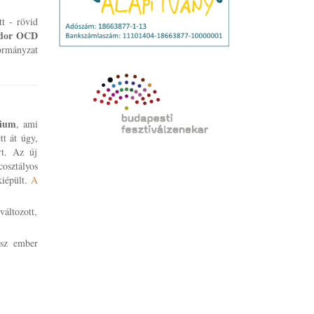
t - rövid
ndor OCD
kormányzat
zium
, ami
tt át úgy,
rt. Az új
cosztályos
kiépült.
A
áltozott,
ész ember