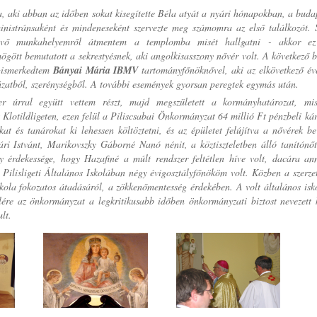
ja, aki abban az időben sokat kisegítette Béla atyát a nyári hónapokban, a buda
ministránsaként és mindeneseként szervezte meg számomra az első találkozót.
 lévő munkahelyemről átmentem a templomba misét hallgatni - akkor e
ögött bemutatott a sekrestyésnek, aki angolkisasszony nővér volt. A következő b
egismerkedtem
Bányai Mária IBMV
tartományfőnöknővel, aki az elkövetkező é
lázatból, szerénységből. A további események gyorsan peregtek egymás után.
er úrral együtt vettem részt, majd megszületett a kormányhatározat, mis
 Klotildligeten, ezen felül a Piliscsabai Önkormányzat 64 millió Ft pénzbeli kár
kat és tanárokat ki lehessen költöztetni, és az épületet felújítva a nővérek b
ári Istvánt, Marikovszky Gáborné Nanó nénit, a köztiszteletben álló tanítónő
y érdekessége, hogy Hazafiné a múlt rendszer feltétlen híve volt, dacára an
Pilisligeti Általános Iskolában négy évigosztályfőnököm volt. Közben a szerze
skola fokozatos átadásáról, a zökkenőmentesség érdekében. A volt általános isk
élére az önkormányzat a legkritikusabb időben önkormányzati biztost nevezett 
lt.