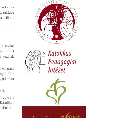
űködött az
agánkézbe
 vállalta
 elsőként
i testület
n kezdtek
skoláinak
galizálta
gal részt
vel,
e, egyet a
 Katolikus
r
látta el.