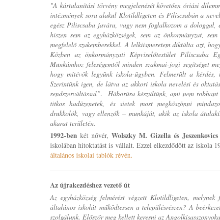
"A kártalanítási törvény megjelenését követően óriási dilemm
intézmények sora
alakul Klotildligeten és Piliscsabán a nevel
egész Piliscsaba javára, vagy nem foglalkozom a dologgal, 
hiszen sem az egyházközségek, sem az önkormányzat, sem 
megfelelő szakemberekkel. A lelkiismeretem diktálta azt, hog
Közben az önkormányzati Képviselőtestület Piliscsaba Eg
Munkámhoz feleségemtől minden szakmai-jogi segítséget me
hogy mitévők legyünk iskola-ügyben. Felmerült a kérdés, ke
Szerintünk igen, de látva az akkori iskola nevelési és oktatás
rendszerváltással”. Háborúra készültünk, ami nem robbant ki
titkos hadüzenetek, és sietek most megköszönni mindazo
drukkolók, vagy ellenzők – munkáját, akik az iskola átalakí
akarat területén.
1992-ben
Wolszky M. Gizella és Jeszenkovic
két nővér,
iskolában hitoktatást is vállalt. Ezzel elkezdődött az iskola
általános iskolai tablók révén.
Az újrakezdéshez vezető út
Az egyházközség felmérést végzett Klotildligeten, melynek
általános iskolát működtessen a településrészen? A beérkez
szolgálunk. Először meg kellett keresni az Angolkisasszonyoka