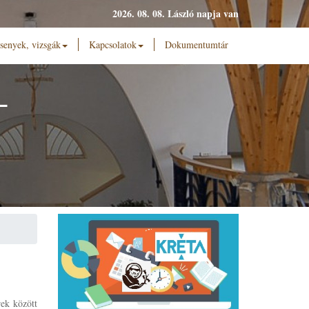
2026. 08. 08. László napja van
senyek, vizsgák
Kapcsolatok
Dokumentumtár
L
rek között