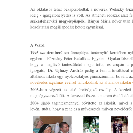
Wolszky Giz
Az oktatásba tehát bekapcsolódtak a nővérek
ideig - igazgatóhelyettes is volt. Az átmeneti időszak alatt f
székesfehérvári megyéspüspök
. Bányai Mária nővér után
közoktatási megállapodást kötött egymással.
A Ward
1995 szeptemberében
ünnepélyes tanévnyitó keretében ny
egyben a Pázmány Péter Katolikus Egyetem Gyakorlóiskolája 
hogy a meglévő tantestületet megtartotta, és csupán a p
Dr. Ujházy András
igazgató,
pedig a fenntartóváltással e
általános iskola egy nyolcosztályos gimnáziummal bővült, az
növekedés izgalmas éveiről tanúskodnak az általános iskolai
2003-ban
végzett az első érettségiző osztály. A kezdeti
megnégyszereződött. A tervezett összes tanterem és előadó el
2004
újabb tagintézménnyel bővítette az iskolát, mivel a
lévén, tudta, hogy a zene és a művészetek milyen nevelőerőt j