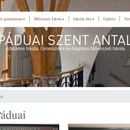
 és gimnázium
Művészeti Iskola
Iskolai élet
Galéria
Ver
PÁDUAI SZENT ANTA
Általános Iskola, Gimnázium és Alapfokú Művészeti Iskola
ai
Páduai