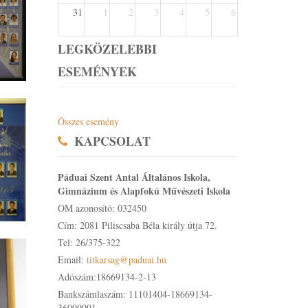
31
1
2
3
4
5
6
LEGKÖZELEBBI
ESEMÉNYEK
Összes esemény
KAPCSOLAT
Páduai Szent Antal Általános Iskola,
Gimnázium és Alapfokú Művészeti Iskola
OM azonosító: 032450
Cím: 2081 Piliscsaba Béla király útja 72.
Tel: 26/375-322
Email:
titkarsag@paduai.hu
Adószám:18669134-2-13
Bankszámlaszám: 11101404-18669134-
36000001