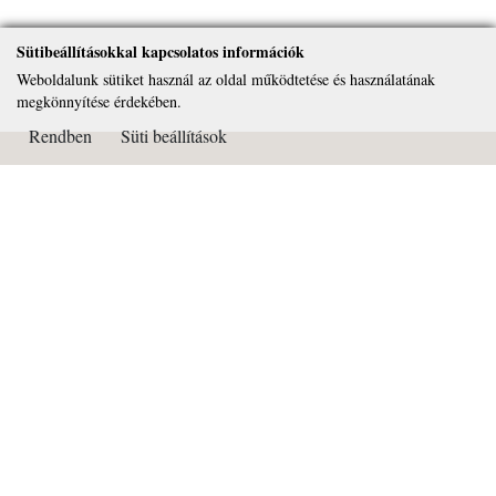
Sütibeállításokkal kapcsolatos információk
Weboldalunk sütiket használ az oldal működtetése és használatának
megkönnyítése érdekében.
Rendben
Süti beállítások
Kapcsolat
Páduai Szent Antal Általános Iskola, Gimnázium és Alapfokú
Művészeti Iskola
OM azonosító: 032450
Cím: 2081 Piliscsaba Béla király útja 72.
Tel: 26/375-322
Email:
titkarsag@paduai.hu
Adószám:18669134-2-13
Bankszámlaszám: 11101404-18669134-36000001
Süti beállítások