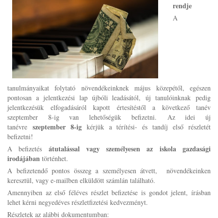
rendje
A
tanulmányaikat folytató növendékeinknek május közepétől, egészen
pontosan a jelentkezési lap újbóli leadásától, új tanulóinknak pedig
jelentkezésük elfogadásáról kapott értesítéstől a következő tanév
szeptember 8-ig van lehetőségük befizetni. Az idei új
szeptember 8-ig
tanévre
kérjük a térítési- és tandíj első részletét
befizetni!
átutalással vagy személyesen az iskola gazdasági
A befizetés
irodájában
történhet.
A befizetendő pontos összeg a személyesen átvett, növendékeinken
keresztül, vagy e-mailben elküldött számlán található.
Amennyiben az első féléves részlet befizetése is gondot jelent, írásban
lehet kérni negyedéves részletfizetési kedvezményt.
Részletek az alábbi dokumentumban: