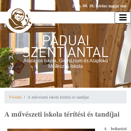
2026. 08. 10. Lörinc napja van
PÁDUAI
SZENT ANTAL
Általános Iskola, Gimnázium és Alapfokú
Művészeti Iskola
Főoldal
A művészeti iskola térítési és tandíjai
A művészeti iskola térítési és tandíjai
A befizetési