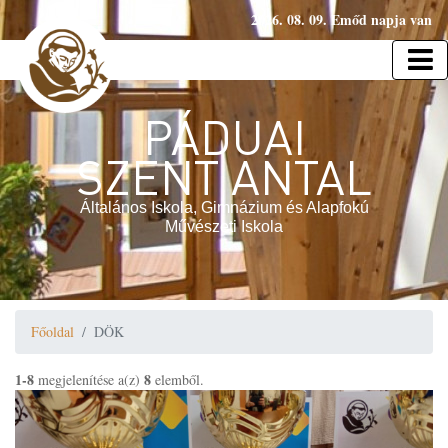
2026. 08. 09. Emőd napja van
PÁDUAI
SZENT ANTAL
Általános Iskola, Gimnázium és Alapfokú
Művészeti Iskola
Főoldal
DÖK
1-8
8
megjelenítése a(z)
elemből.