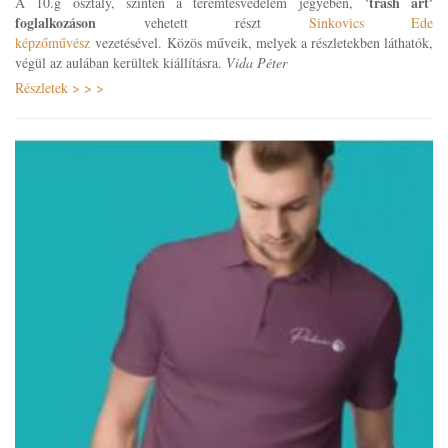
'trash art'
A 10.g osztály, szintén a teremtésvédelem jegyében,
foglalkozáson
vehetett részt
Sinkovics Ede
képzőművész
vezetésével. Közös műveik, melyek a részletekben láthatók,
végül az aulában kerültek kiállításra.
Vida Péter
Részletek > > >