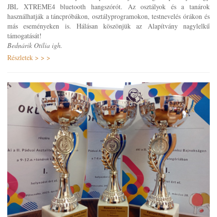
JBL XTREME4 bluetooth hangszórót. Az osztályok és a tanárok
használhatják a táncpróbákon, osztályprogramokon, testnevelés órákon és
más eseményeken is. Hálásan köszönjük az Alapítvány nagylelkű
támogatását!
Bednárik Otília igh.
Részletek > > >