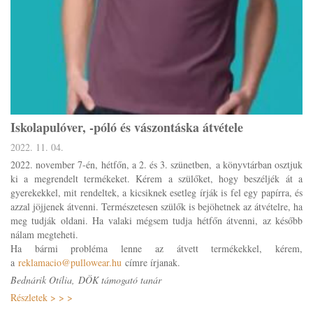
Iskolapulóver, -póló és vászontáska átvétele
2022. 11. 04.
2022. november 7-én, hétfőn, a 2. és 3. szünetben, a könyvtárban osztjuk
ki a megrendelt termékeket. Kérem a szülőket, hogy beszéljék át a
gyerekekkel, mit rendeltek, a kicsiknek esetleg írják is fel egy papírra, és
azzal jöjjenek átvenni. Természetesen szülők is bejöhetnek az átvételre, ha
meg tudják oldani. Ha valaki mégsem tudja hétfőn átvenni, az később
nálam megteheti.
Ha bármi probléma lenne az átvett termékekkel, kérem,
a
reklamacio@pullowear.hu
címre írjanak.
Bednárik Otília,
DÖK támogató tanár
Részletek > > >