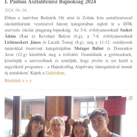
I. Páduai Asztalitenisz Bajnokság 2024
2024. 06. 04.
Ebben a tanévben Bednárik Oti néni és Zoltán Irén asztaliteniszező
iskolatitkárunk vezetésével három kategóriában zajlott le a DÖK
Szekér
szervezte iskolai pingpong-bajnokság. Az 5-6. évfolyamosoknál
Ádám (5.a)
és Keveházi Bulcsú (6.g), a 7-8. évfolyamosoknál
Lichtneckert János
és Laczik Tomaj (8.g), míg a 11-12. osztályosok
Metzger Bálint
tanárokkal összevont kategóriájában
és Domonkos
Áron (12.g) küzdöttek meg a trófeáért. Gratulálunk a győzteseknek,
köszönjük a szervezőknek és reméljük, hogy jövőre is sor kerül a
nagysikerű programra - a Hajnalcsillag Alapítvány támogatásával immár
új asztalokon! Képek a
Galériában
.
Részletek > > >