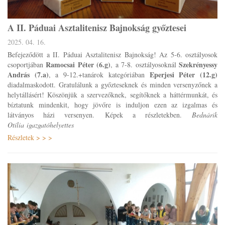
A II. Páduai Asztalitenisz Bajnokság győztesei
2025. 04. 16.
Befejeződött a II. Páduai Asztalitenisz Bajnokság! Az 5-6. osztályosok
Ramocsai Péter (6.g)
Szekrényessy
csoportjában
, a 7-8. osztályosoknál
András (7.a)
Eperjesi Péter (12.g)
, a 9-12.+tanárok kategóriában
diadalmaskodott. Gratulálunk a győzteseknek és minden versenyzőnek a
helytállásért! Köszönjük a szervezőknek, segítőknek a háttérmunkát, és
bíztatunk mindenkit, hogy jövőre is induljon ezen az izgalmas és
látványos házi versenyen. Képek a részletekben.
Bednárik
Otília igazgatóhelyettes
Részletek > > >