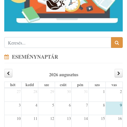
ESEMÉNYNAPTÁR
2026 augusztus
hét
kedd
sze
csüt
pén
szo
vas
27
28
29
30
31
1
2
3
4
5
6
7
8
9
10
11
12
13
14
15
16