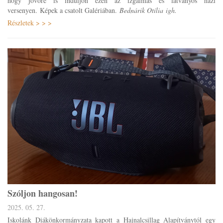
hogy jövőre is induljon ezen az izgalmas és látványos házi
versenyen. Képek a csatolt Galériában.
Bednárik Otília igh.
Részletek > > >
Szóljon hangosan!
2025. 05. 27.
Iskolánk Diákönkormányzata kapott a Hajnalcsillag Alapítványtól egy