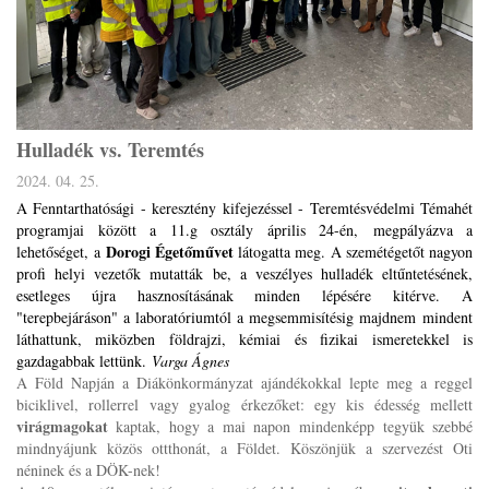
Hulladék vs. Teremtés
2024. 04. 25.
A Fenntarthatósági - keresztény kifejezéssel - Teremtésvédelmi Témahét
programjai között a 11.g osztály április 24-én, megpályázva a
Dorogi Égetőművet
lehetőséget, a
látogatta meg. A szemétégetőt nagyon
profi helyi vezetők mutatták be, a veszélyes hulladék eltűntetésének,
esetleges újra hasznosításának minden lépésére kitérve. A
"terepbejáráson" a laboratóriumtól a megsemmisítésig majdnem mindent
láthattunk, miközben földrajzi, kémiai és fizikai ismeretekkel is
gazdagabbak lettünk.
Varga Ágnes
A Föld Napján a Diákönkormányzat ajándékokkal lepte meg a reggel
biciklivel, rollerrel vagy gyalog érkezőket: egy kis édesség mellett
virágmagokat
kaptak, hogy a mai napon mindenképp tegyük szebbé
mindnyájunk közös ottthonát, a Földet. Köszönjük a szervezést Oti
néninek és a DÖK-nek!