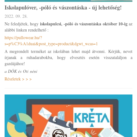
Iskolapulóver, -póló és vászontáska - új lehetőség!
2022. 09. 28.
iskolapulcsi, -póló és vászontáska október 10-ig
Ne feledjétek, hogy
az
alábbi linken rendelhető :
https://pullowear.hu/?
s=p%C3%A1duai&post_type=product&dgwt_wcas=1
A megrendelt terméket az iskolában lehet majd átvenni.
Kérjük, nevet
írjanak a ruhadarabokba, hogy elvesztés esetén visszataláljon a
gazdájához!
a DÖK és Oti néni
Részletek > > >