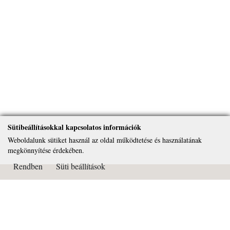
Sütibeállításokkal kapcsolatos információk
Weboldalunk sütiket használ az oldal működtetése és használatának
megkönnyítése érdekében.
Rendben
Süti beállítások
Kapcsolat
Páduai Szent Antal Általános Iskola, Gimnázium és Alapfokú
Művészeti Iskola