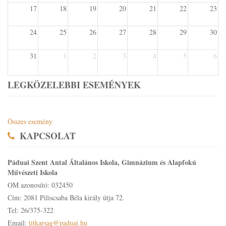
17
18
19
20
21
22
23
24
25
26
27
28
29
30
31
1
2
3
4
5
6
LEGKÖZELEBBI ESEMÉNYEK
Összes esemény
KAPCSOLAT
Páduai Szent Antal Általános Iskola, Gimnázium és Alapfokú
Művészeti Iskola
OM azonosító: 032450
Cím: 2081 Piliscsaba Béla király útja 72.
Tel: 26/375-322
Email:
titkarsag@paduai.hu