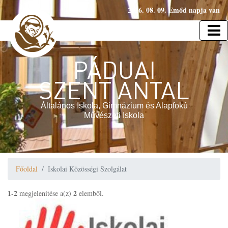
2026. 08. 09. Emőd napja van
PÁDUAI
SZENT ANTAL
Általános Iskola, Gimnázium és Alapfokú
Művészeti Iskola
Főoldal
Iskolai Közösségi Szolgálat
1-2
2
megjelenítése a(z)
elemből.