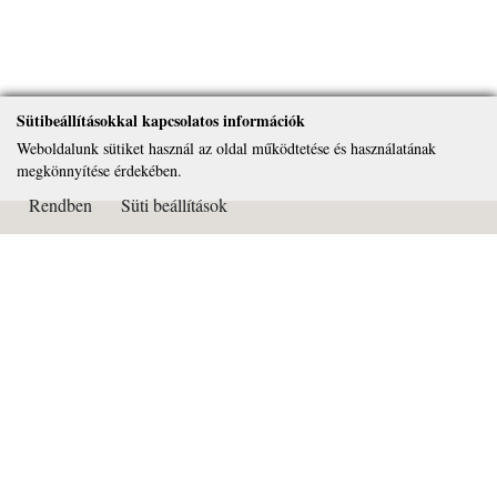
Sütibeállításokkal kapcsolatos információk
Weboldalunk sütiket használ az oldal működtetése és használatának
megkönnyítése érdekében.
Rendben
Süti beállítások
Kapcsolat
Páduai Szent Antal Általános Iskola, Gimnázium és Alapfokú
Művészeti Iskola
OM azonosító: 032450
Cím: 2081 Piliscsaba Béla király útja 72.
Tel: 26/375-322
Email:
titkarsag@paduai.hu
Adószám:18669134-2-13
Bankszámlaszám: 11101404-18669134-36000001