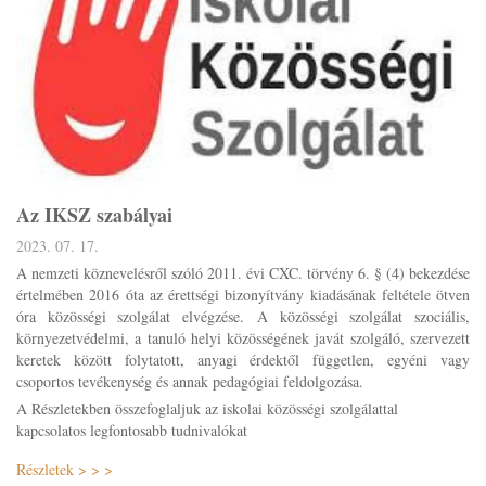
Az IKSZ szabályai
2023. 07. 17.
A nemzeti köznevelésről szóló 2011. évi CXC. törvény 6. § (4) bekezdése
értelmében 2016 óta az érettségi bizonyítvány kiadásának feltétele ötven
óra közösségi szolgálat elvégzése. A közösségi szolgálat szociális,
környezetvédelmi, a tanuló helyi közösségének javát szolgáló, szervezett
keretek között folytatott, anyagi érdektől független, egyéni vagy
csoportos tevékenység és annak pedagógiai feldolgozása.
A Részletekben összefoglaljuk az iskolai közösségi szolgálattal
kapcsolatos legfontosabb tudnivalókat
Részletek > > >