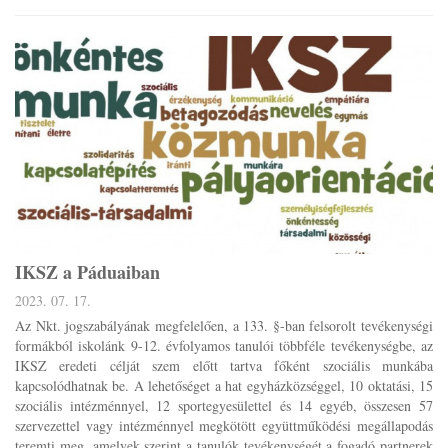
IKSZ a Páduaiban
2023. 07. 17.
Az Nkt. jogszabályának megfelelően, a 133. §-ban felsorolt tevékenységi
formákból iskolánk 9-12. évfolyamos tanulói többféle tevékenységbe, az
IKSZ eredeti célját szem előtt tartva főként szociális munkába
kapcsolódhatnak be. A lehetőséget a hat egyházközséggel, 10 oktatási, 15
szociális intézménnyel, 12 sportegyesülettel és 14 egyéb, összesen 57
szervezettel vagy intézménnyel megkötött együttműködési megállapodás
teremti meg, amelyek szerint a tanulók tevékenységét a fogadó partnerek