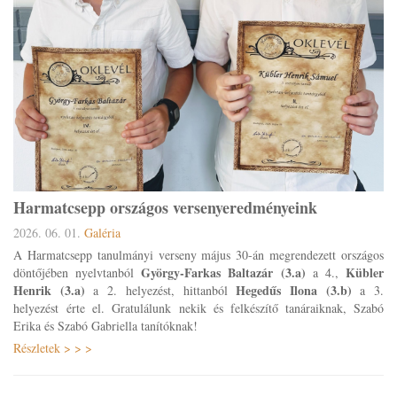
Harmatcsepp országos versenyeredményeink
2026. 06. 01.
Galéria
A Harmatcsepp tanulmányi verseny május 30-án megrendezett országos
György-Farkas Baltazár (3.a)
Kübler
döntőjében nyelvtanból
a 4.,
Henrik (3.a)
Hegedűs Ilona (3.b)
a 2. helyezést, hittanból
a 3.
helyezést érte el. Gratulálunk nekik és felkészítő tanáraiknak, Szabó
Erika és Szabó Gabriella tanítóknak!
Részletek > > >