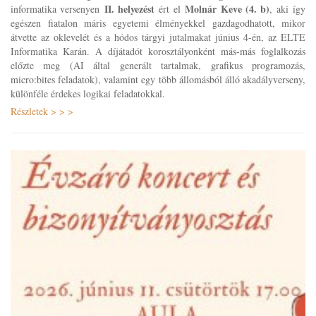
II. helyezést
Molnár Keve (4. b)
informatika versenyen
ért el
, aki
így
egészen fiatalon máris egyetemi élményekkel gazdagodhatott, mikor
átvette az oklevelét és a hódos tárgyi jutalmakat június 4-én, az ELTE
Informatika Karán. A díjátadót korosztályonként más-más foglalkozás
előzte meg (AI által generált tartalmak, grafikus programozás,
micro:bites feladatok), valamint egy több állomásból álló akadályverseny,
különféle érdekes logikai feladatokkal.
Részletek > > >