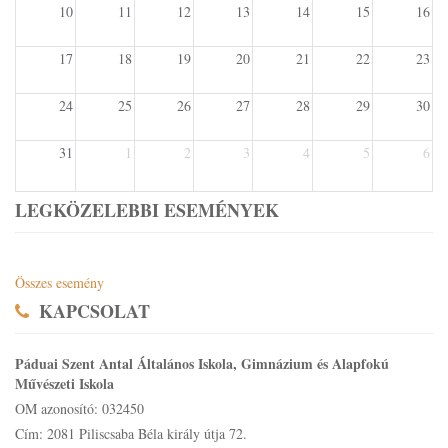
10
11
12
13
14
15
16
17
18
19
20
21
22
23
24
25
26
27
28
29
30
31
1
2
3
4
5
6
LEGKÖZELEBBI ESEMÉNYEK
Összes esemény
KAPCSOLAT
Páduai Szent Antal Általános Iskola, Gimnázium és Alapfokú
Művészeti Iskola
OM azonosító: 032450
Cím: 2081 Piliscsaba Béla király útja 72.