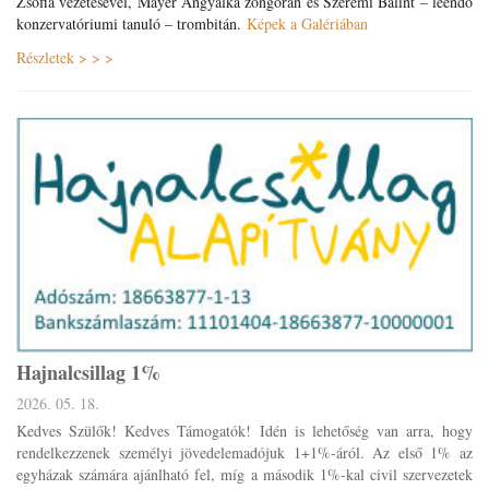
Zsófia vezetésével, Mayer Angyalka zongorán és Szerémi Bálint – leendő
konzervatóriumi tanuló – trombitán.
Képek a Galériában
Részletek > > >
Hajnalcsillag 1%
2026. 05. 18.
Kedves Szülők! Kedves Támogatók! Idén is lehetőség van arra, hogy
rendelkezzenek személyi jövedelemadójuk 1+1%-áról. Az első 1% az
egyházak számára ajánlható fel, míg a második 1%-kal civil szervezetek