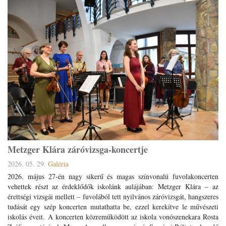
Metzger Klára záróvizsga-koncertje
2026. 05. 29.
Galéria
2026. május 27-én nagy sikerű és magas színvonalú fuvolakoncerten
vehettek részt az érdeklődők iskolánk aulájában: Metzger Klára – az
érettségi vizsgái mellett – fuvolából tett nyilvános záróvizsgát, hangszeres
tudását egy szép koncerten mutathatta be, ezzel kerekítve le művészeti
iskolás éveit.
A koncerten közreműködött az iskola vonószenekara Rosta