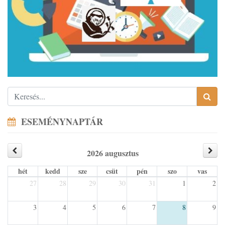
ESEMÉNYNAPTÁR
2026 augusztus
hét
kedd
sze
csüt
pén
szo
vas
27
28
29
30
31
1
2
3
4
5
6
7
8
9