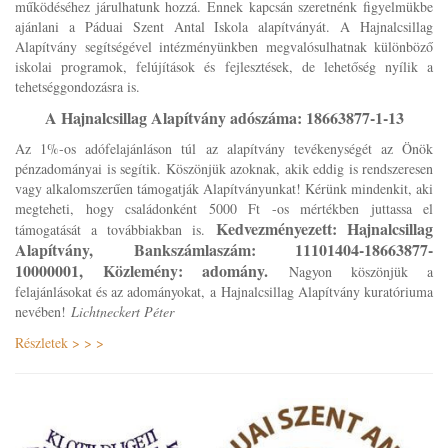
működéséhez járulhatunk hozzá. Ennek kapcsán szeretnénk figyelmükbe
ajánlani a Páduai Szent Antal Iskola alapítványát. A Hajnalcsillag
Alapítvány segítségével intézményünkben megvalósulhatnak különböző
iskolai programok, felújítások és fejlesztések, de lehetőség nyílik a
tehetséggondozásra is.
A Hajnalcsillag Alapítvány adószáma: 18663877-1-13
Az 1%-os adófelajánláson túl az alapítvány tevékenységét az Önök
pénzadományai is segítik. Köszönjük azoknak, akik eddig is rendszeresen
vagy alkalomszerűen támogatják Alapítványunkat! Kérünk mindenkit, aki
megteheti, hogy családonként 5000 Ft -os mértékben juttassa el
Kedvezményezett: Hajnalcsillag
támogatását a továbbiakban is.
Alapítvány, Bankszámlaszám: 11101404-18663877-
10000001, Közlemény: adomány.
Nagyon köszönjük a
felajánlásokat és az adományokat, a Hajnalcsillag Alapítvány kuratóriuma
nevében!
Lichtneckert Péter
Részletek > > >