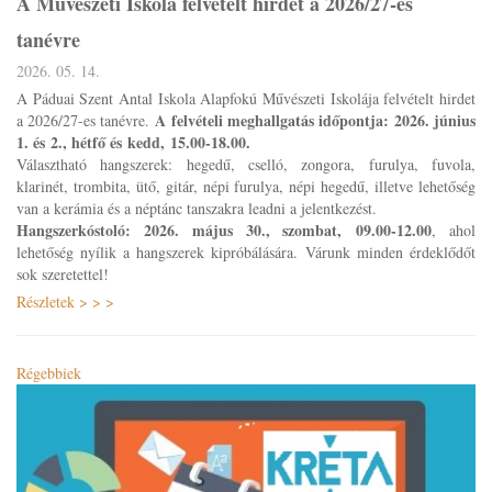
A Művészeti Iskola felvételt hirdet a 2026/27-es
tanévre
2026. 05. 14.
A Páduai Szent Antal Iskola Alapfokú Művészeti Iskolája felvételt hirdet
A felvételi meghallgatás időpontja: 2026. június
a 2026/27-es tanévre.
1. és 2., hétfő és kedd, 15.00-18.00.
Választható hangszerek: hegedű, cselló, zongora, furulya, fuvola,
klarinét, trombita, ütő, gitár, népi furulya, népi hegedű, illetve lehetőség
van a kerámia és a néptánc tanszakra leadni a jelentkezést.
Hangszerkóstoló: 2026. május 30., szombat, 09.00-12.00
, ahol
lehetőség nyílik a hangszerek kipróbálására. Várunk minden érdeklődőt
sok szeretettel!
Részletek > > >
Régebbiek