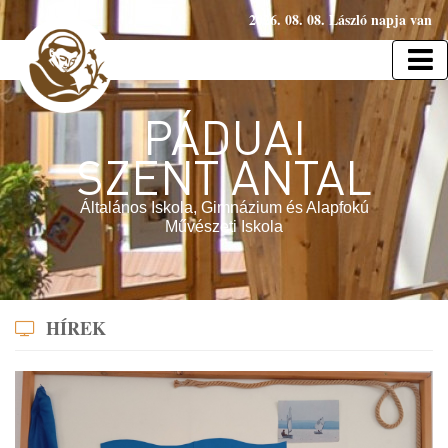
2026. 08. 08. László napja van
PÁDUAI
SZENT ANTAL
Általános Iskola, Gimnázium és Alapfokú
Művészeti Iskola
HÍREK