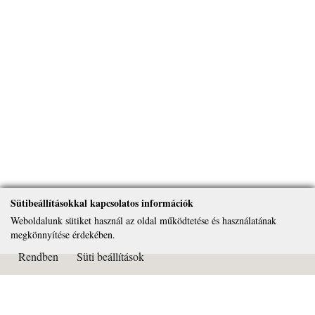
Sütibeállításokkal kapcsolatos információk
Weboldalunk sütiket használ az oldal működtetése és használatának
megkönnyítése érdekében.
Rendben
Süti beállítások
Kapcsolat
Páduai Szent Antal Általános Iskola, Gimnázium és Alapfokú