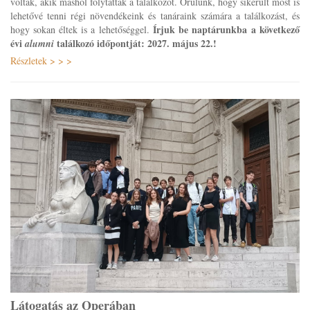
voltak, akik máshol folytatták a találkozót. Örülünk, hogy sikerült most is
lehetővé tenni régi növendékeink és tanáraink számára a találkozást, és
Írjuk be naptárunkba a következő
hogy sokan éltek is a lehetőséggel.
évi
találkozó időpontját: 2027. május 22.!
alumni
Részletek > > >
Látogatás az Operában