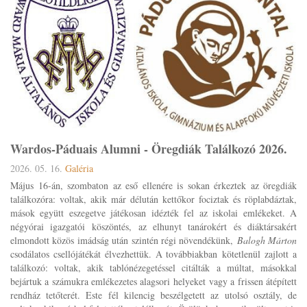
Wardos-Páduais Alumni - Öregdiák Találkozó 2026.
2026. 05. 16.
Galéria
Május 16-án, szombaton az eső ellenére is sokan érkeztek az öregdiák
találkozóra: voltak, akik már délután kettőkor fociztak és röplabdáztak,
mások együtt eszegetve játékosan idézték fel az iskolai emlékeket. A
négyórai igazgatói köszöntés, az elhunyt tanárokért és diáktársakért
elmondott közös imádság után szintén régi növendékünk,
Balogh Márton
csodálatos csellójátékát élvezhettük. A továbbiakban kötetlenül zajlott a
találkozó: voltak, akik tablónézegetéssel citálták a múltat, másokkal
bejártuk a számukra emlékezetes alagsori helyeket vagy a frissen átépített
rendház tetőterét. Este fél kilencig beszélgetett az utolsó osztály, de