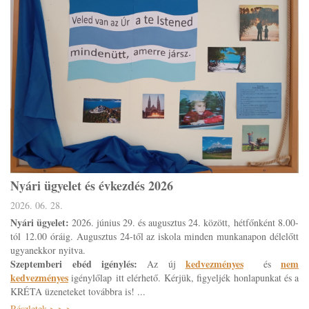
Nyári ügyelet és évkezdés 2026
2026. 06. 28.
Nyári ügyelet:
2026. június 29. és augusztus 24. között,
hétfőnként 8.00-
tól 12.00 óráig. A
ugusztus 24-től
az iskola minden munkanapon délelőtt
ugyanekkor nyitva.
Szeptemberi ebéd igénylés:
kedvezményes
nem
Az új
és
kedvezményes
igénylőlap itt elérhető.
Kérjük, figyeljék honlapunkat és a
KRÉTA üzeneteket továbbra is! ...
Részletek > > >