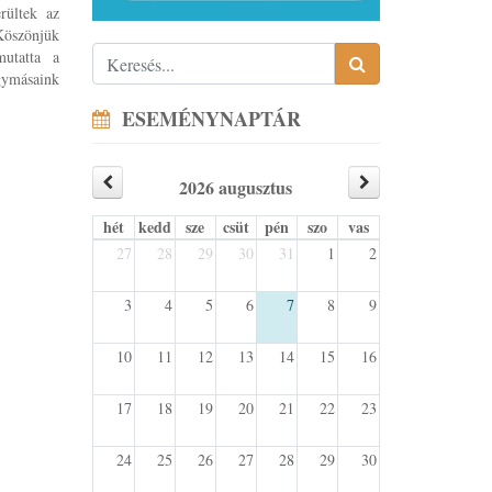
rültek az
Köszönjük
utatta a
gymásaink
ESEMÉNYNAPTÁR
2026 augusztus
hét
kedd
sze
csüt
pén
szo
vas
27
28
29
30
31
1
2
3
4
5
6
7
8
9
10
11
12
13
14
15
16
17
18
19
20
21
22
23
24
25
26
27
28
29
30