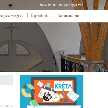
2026. 08. 07. Ibolya napja van
senyek, vizsgák
Kapcsolatok
Dokumentumtár
L
osztályok