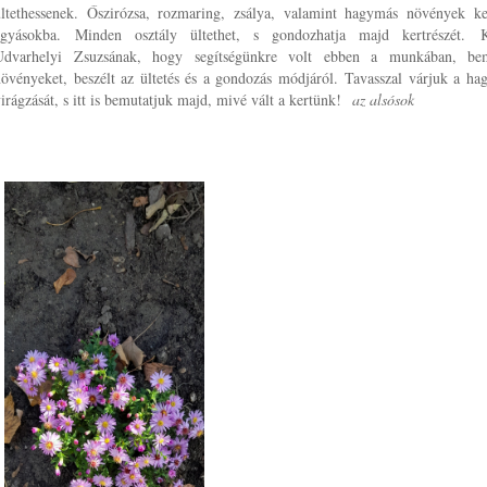
ültethessenek. Őszirózsa, rozmaring, zsálya, valamint hagymás növények ke
ágyásokba.
Minden osztály ültethet, s gondozhatja majd kertrészét.
Udvarhelyi Zsuzsának, hogy segítségünkre volt ebben a munkában, bem
övényeket, beszélt az ültetés és a gondozás módjáról.
Tavasszal várjuk a ha
irágzását, s itt is bemutatjuk majd, mivé vált a kertünk!
a
z alsósok