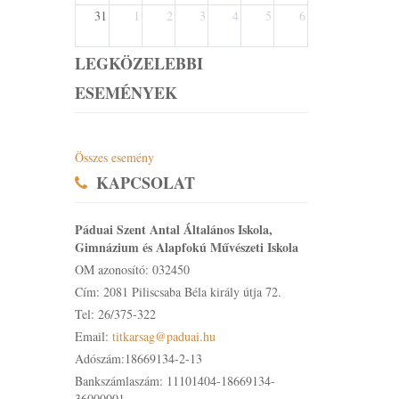
31
1
2
3
4
5
6
LEGKÖZELEBBI
ESEMÉNYEK
Összes esemény
KAPCSOLAT
Páduai Szent Antal Általános Iskola,
Gimnázium és Alapfokú Művészeti Iskola
OM azonosító: 032450
Cím: 2081 Piliscsaba Béla király útja 72.
Tel: 26/375-322
Email:
titkarsag@paduai.hu
Adószám:18669134-2-13
Bankszámlaszám: 11101404-18669134-
36000001