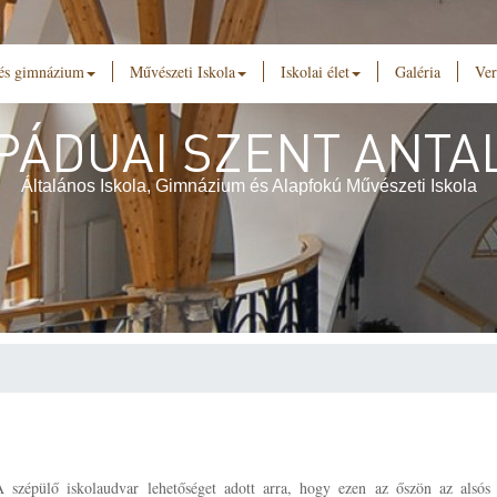
 és gimnázium
Művészeti Iskola
Iskolai élet
Galéria
Ver
PÁDUAI SZENT ANTA
Általános Iskola, Gimnázium és Alapfokú Művészeti Iskola
A szépülő iskolaudvar lehetőséget adott arra, hogy ezen az őszön az alsós 