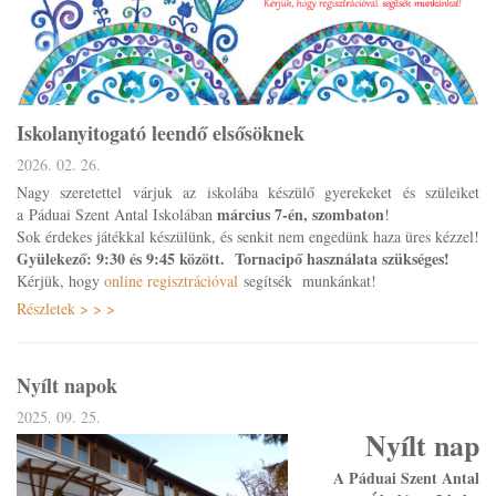
Iskolanyitogató leendő elsősöknek
2026. 02. 26.
Nagy szeretettel várjuk az iskolába készülő gyerekeket és szüleiket
március 7-én, szombaton
a Páduai Szent Antal Iskolában
!
Sok érdekes játékkal készülünk, és senkit nem engedünk haza üres kézzel!
Gyülekező: 9:30 és 9:45 között. Tornacipő használata szükséges!
Kérjük, hogy
online regisztrációval
segítsék munkánkat!
Részletek > > >
Nyílt napok
2025. 09. 25.
Nyílt nap
A Páduai Szent Antal