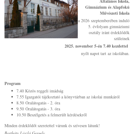
Általános Iskola,
Gimnázium és Alapfokú
Művészeti Iskola
a 2026 szeptemberében induló
5. évfolyam gimnáziumi
osztály iránt érdeklődők
szüleinek
2025. november 5-én 7.40 kezdettel
nyílt napot tart az iskolában.
Program
7.40 Közös reggeli imádság
7.55 Igazgatói tájékoztató a könyvtárban az iskolai munkáról
8.50 Óralátogatás - 2. óra
9.50 Óralátogatás - 3. óra
10.50 Beszélgetés a felmerült kérdésekről
Minden érdeklődőt szeretettel várunk és szívesen látunk!
Berthóty László Gergely