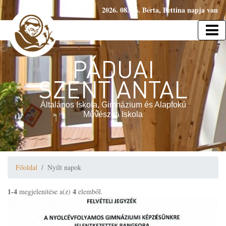
2026. 08. 06. Berta, Bettina napja van
PÁDUAI
SZENT ANTAL
Általános Iskola, Gimnázium és Alapfokú
Művészeti Iskola
Főoldal
Nyílt napok
1-4
4
megjelenítése a(z)
elemből.