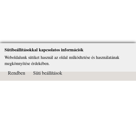
Sütibeállításokkal kapcsolatos információk
Weboldalunk sütiket használ az oldal működtetése és használatának
megkönnyítése érdekében.
Rendben
Süti beállítások
Kapcsolat
Páduai Szent Antal Általános Iskola, Gimnázium és Alapfokú
Művészeti Iskola
OM azonosító: 032450
Cím: 2081 Piliscsaba Béla király útja 72.
Tel: 26/375-322
Email:
titkarsag@paduai.hu