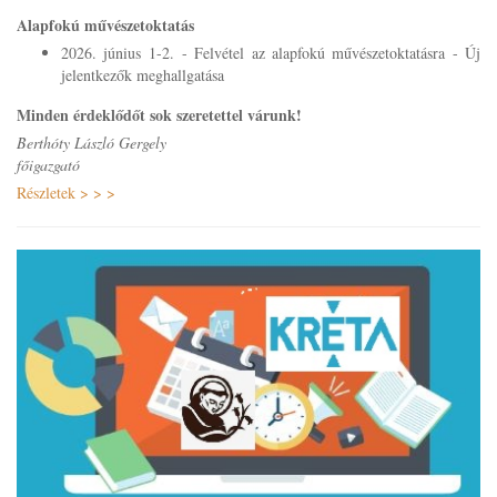
Alapfokú művészetoktatás
2026. június 1-2. - Felvétel az alapfokú művészetoktatásra - Új
jelentkezők meghallgatása
Minden érdeklődőt sok szeretettel várunk!
Berthóty László Gergely
főigazgató
Részletek > > >