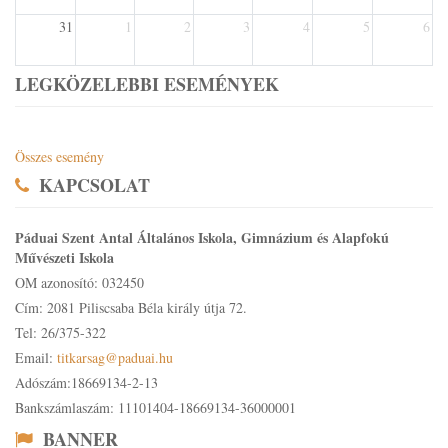
31
1
2
3
4
5
6
LEGKÖZELEBBI ESEMÉNYEK
Összes esemény
KAPCSOLAT
Páduai Szent Antal Általános Iskola, Gimnázium és Alapfokú
Művészeti Iskola
OM azonosító: 032450
Cím: 2081 Piliscsaba Béla király útja 72.
Tel: 26/375-322
Email:
titkarsag@paduai.hu
Adószám:18669134-2-13
Bankszámlaszám: 11101404-18669134-36000001
BANNER