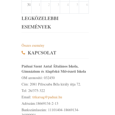
31
1
2
3
4
5
6
LEGKÖZELEBBI
ESEMÉNYEK
Összes esemény
KAPCSOLAT
Páduai Szent Antal Általános Iskola,
Gimnázium és Alapfokú Művészeti Iskola
OM azonosító: 032450
Cím: 2081 Piliscsaba Béla király útja 72.
Tel: 26/375-322
Email:
titkarsag@paduai.hu
Adószám:18669134-2-13
Bankszámlaszám: 11101404-18669134-
36000001