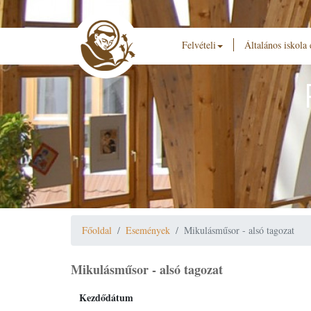
Felvételi
Általános iskola
Főoldal
Események
Mikulásműsor - alsó tagozat
Mikulásműsor - alsó tagozat
Kezdődátum