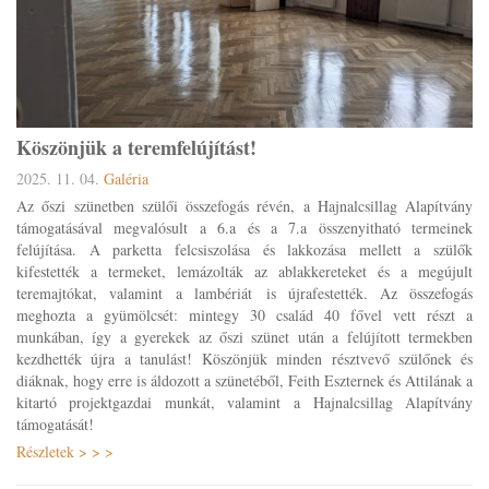
Köszönjük a teremfelújítást!
2025. 11. 04.
Galéria
Az őszi szünetben szülői összefogás révén, a Hajnalcsillag Alapítvány
támogatásával megvalósult a 6.a és a 7.a összenyitható termeinek
felújítása. A parketta felcsiszolása és lakkozása mellett a szülők
kifestették a termeket, lemázolták az ablakkereteket és a megújult
teremajtókat, valamint a lambériát is újrafestették. Az összefogás
meghozta a gyümölcsét: mintegy 30 család 40 fővel vett részt a
munkában, így a gyerekek az őszi szünet után a felújított termekben
kezdhették újra a tanulást! Köszönjük minden résztvevő szülőnek és
diáknak, hogy erre is áldozott a szünetéből, Feith Eszternek és Attilának a
kitartó projektgazdai munkát, valamint a Hajnalcsillag Alapítvány
támogatását!
Részletek > > >