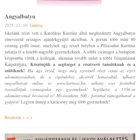
Angyalbatyu
2025. 12. 10.
Galéria
Iskolánk részt vett a Katolikus Karitász által meghirdetett Angyalbatyu
elnevezésű országos ajándékgyűjtő akcióban. A portán több mint 80
csomag gyűlt össze, amelynek egy részét helyben a Piliscsabai Karitász
juttatja el a kisebb-nagyobb gyermekeknek. A többi csomagot a budapesti
központba vitték a kollégák, ahonnan tovább indul a többi felajánlással
Köszönjük a segítséget a résztvevő tanulóknak és a
Kárpátaljára.
szülőknek!
Ha úgy érzed, hogy még szeretnél részt venni az ezévi
adományozásban, de a cipősdoboz akcióról lemaradtál,
a
dhatsz
angyalbatyut online is: www.karitasz.hu, néhány ezer forintból
összeállítjuk csomagodat egy gyermeknek! Segíthetsz a 1356-os
adományvonal hívásával is! Hívásonként 500,- forinttal támogathatod a
gyűjtést!
Legyen ünnep a karácsony még több gyermeknek!
Részletek > > >