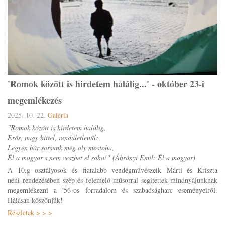
'Romok között is hirdetem halálig...' - október 23-i
megemlékezés
2025. 10. 22.
Galéria
"Romok között is hirdetem halálig,
Erős, nagy hittel, rendületlenűl:
Legyen bár sorsunk még oly mostoha,
Él a magyar s nem veszhet el soha!" (Ábrányi Emil: Él a magyar)
A 10.g osztályosok és fiatalabb vendégművészeik Márti és Kriszta
néni rendezésében szép és felemelő műsorral segítettek mindnyájunknak
megemlékezni a '56-os forradalom és szabadságharc eseményeiről.
Hálásan köszönjük!
Részletek > > >