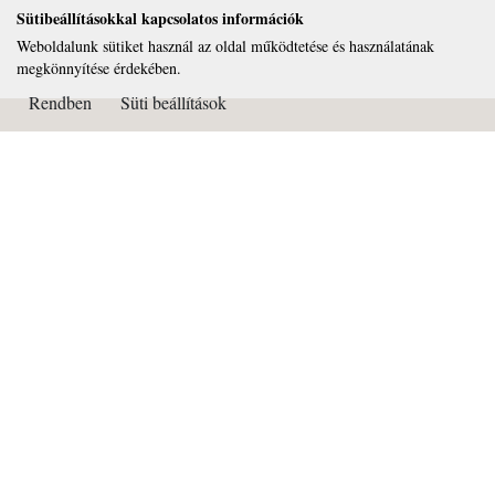
Sütibeállításokkal kapcsolatos információk
Weboldalunk sütiket használ az oldal működtetése és használatának
megkönnyítése érdekében.
Rendben
Süti beállítások
Kapcsolat
Páduai Szent Antal Általános Iskola, Gimnázium és Alapfokú
Művészeti Iskola
OM azonosító: 032450
Cím: 2081 Piliscsaba Béla király útja 72.
Tel: 26/375-322
Email:
titkarsag@paduai.hu
Adószám:18669134-2-13
Bankszámlaszám: 11101404-18669134-36000001
Süti beállítások
Impresszum: Netkorzo Online Kft. 2081 Piliscsaba, Béla király útja 87.