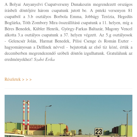
A Bolyai Anyanyelvi Csapatverseny Dunakeszin megrendezett országos
írásbeli döntőjére három csapatunk jutott be. A pnteki versenyen 81
csapatból a 3.b osztályos Borbola Emma, Jobbágy Terézia, Hegedüs
Boglárka, Tóth Zombory Mira összeállítású csapatunk a 11. helyen, míg a
Béres Benedek, Kübler Henrik, György-Farkas Baltazár, Magony Vencel
alkotta 3.a osztályos csapatunk a 37. helyen végzett. Az 5.g osztályosok
- Gelencsér Jolán, Harmat Benedek, Pilisi Csenge és Román Eszter -
hagyományosan a Delfinek névvel - bejutottak az első tíz közé, értük a
decemberben megrendezendő szóbeli döntőn izgulhatunk. Gratulálunk az
eredményekhez!
Szabó Erika
Részletek > > >