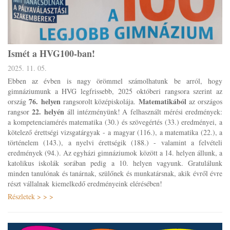
Ismét a HVG100-ban!
2025. 11. 05.
Ebben az évben is nagy örömmel számolhatunk be arról, hogy
gimnáziumunk a HVG legfrissebb, 2025 októberi rangsora szerint az
76. helyen
Matematikából
ország
rangsorolt középiskolája.
az országos
22. helyén
rangsor
áll intézményünk! A felhasznált mérési eredmények:
a kompetenciamérés matematika (30.) és szövegértés (33.) eredményei, a
kötelező érettségi vizsgatárgyak - a magyar (116.), a matematika (22.), a
történelem (143.), a nyelvi érettségik (188.) - valamint a felvételi
eredmények (94.). Az egyházi gimnáziumok között a 14. helyen állunk, a
katolikus iskolák sorában pedig a 10. helyen vagyunk. Gratulálunk
minden tanulónak és tanárnak, szülőnek és munkatársnak, akik évről évre
részt vállalnak kiemelkedő eredményeink elérésében!
Részletek > > >