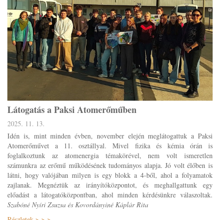
Látogatás a Paksi Atomerőműben
2025. 11. 13.
Idén is, mint minden évben, november elején meglátogattuk a Paksi
Atomerőművet a 11. osztállyal. Mivel fizika és kémia órán is
foglalkoztunk az atomenergia témakörével, nem volt ismeretlen
számunkra az erőmű működésének tudományos alapja. Jó volt élőben is
látni, hogy valójában milyen is egy blokk a 4-ből, ahol a folyamatok
zajlanak. Megnéztük az irányítóközpontot, és meghallgattunk egy
előadást a látogatóközpontban, ahol minden kérdésünkre válaszoltak.
Szabóné Nyíri Zsuzsa és Kovordányiné Káplár Rita
Részletek > > >