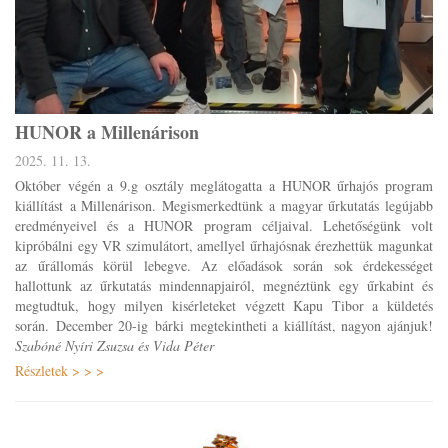
HUNOR a Millenárison
2025. 11. 13.
Október végén a 9.g osztály meglátogatta a HUNOR űrhajós program
kiállítást a Millenárison. Megismerkedtünk a magyar űrkutatás legújabb
eredményeivel és a HUNOR program céljaival. Lehetőségünk volt
kipróbálni egy VR szimulátort, amellyel űrhajósnak érezhettük magunkat
az űrállomás körül lebegve. Az előadások során sok érdekességet
hallottunk az űrkutatás mindennapjairól, megnéztünk egy űrkabint és
megtudtuk, hogy milyen kisérleteket végzett Kapu Tibor a küldetés
során. December 20-ig bárki megtekintheti a kiállítást, nagyon ajánjuk!
Szabóné Nyíri Zsuzsa és Vida Péter
Részletek > > >