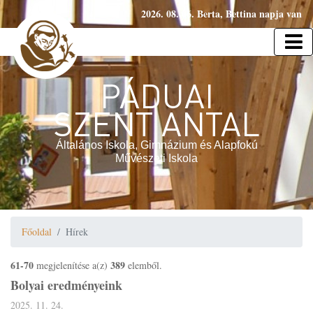
2026. 08. 06. Berta, Bettina napja van
PÁDUAI
SZENT ANTAL
Általános Iskola, Gimnázium és Alapfokú
Művészeti Iskola
Főoldal
Hírek
61-70
389
megjelenítése a(z)
elemből.
Bolyai eredményeink
2025. 11. 24.