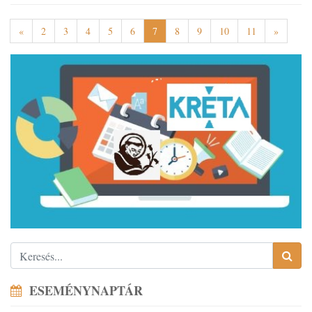
«
2
3
4
5
6
7
8
9
10
11
»
ESEMÉNYNAPTÁR