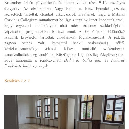
November 14-én pályaorientációs napon vettek részt 9-12. osztályos
diákjaink. Az első órában Nagy Bálint és Rácz Benedek jezsuita
szerzetesek tartottak előadást útkeresésről, hivatásról, majd a Mathias
Corvinus Collegium mutatkozott be, így a tanulók képet kaphattak arról,
hogy egyetemi tanulmányaik alatt miért érdemes szakkollégiumi
képzéseken, programokban is részt venni. A 3-6. órákban különböző
szakmák képviselői tartottak előadásokat, foglalkozásokat. A paletta
nagyon színes volt, katonától banki szakemberig, séftől
közlekedésmérnökig sok-sok lelkes, motiváló szakemberrel
ismerkedhettek meg tanulóink. Köszönjük a Hajnalcsillag Alapítványnak,
hogy támogatta a rendezvényt!
Bednárik Otília igh. és Fodorné
Frankovits Judit, szervezők
Részletek > > >