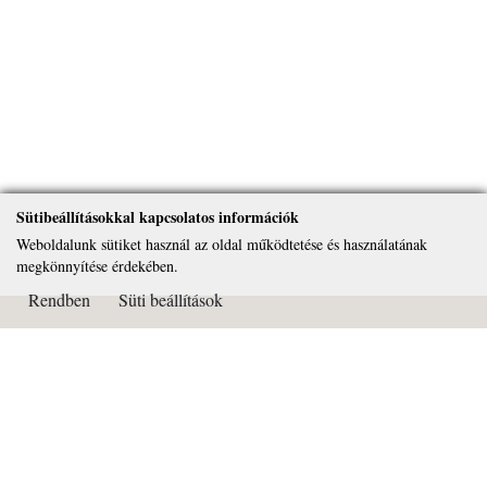
Sütibeállításokkal kapcsolatos információk
Weboldalunk sütiket használ az oldal működtetése és használatának
megkönnyítése érdekében.
Rendben
Süti beállítások
Kapcsolat
Páduai Szent Antal Általános Iskola, Gimnázium és Alapfokú
Művészeti Iskola
OM azonosító: 032450
Cím: 2081 Piliscsaba Béla király útja 72.