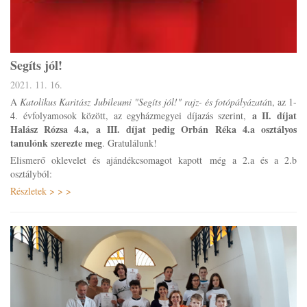
Segíts jól!
2021. 11. 16.
A
Katolikus Karitász Jubileumi "Segíts jól!" rajz- és fotópályázatá
n, az 1-
a II. díjat
4. évfolyamosok között, az egyházmegyei díjazás szerint,
Halász Rózsa 4.a, a III. díjat pedig Orbán Réka 4.a osztályos
tanulónk szerezte meg
. Gratulálunk!
Elismerő oklevelet és ajándékcsomagot kapott még a 2.a és a 2.b
osztályból:
Részletek > > >