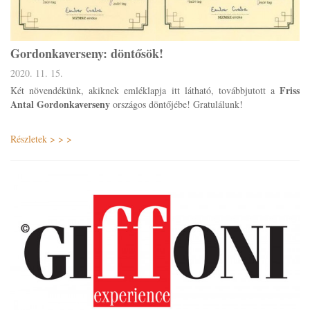
Gordonkaverseny: döntősök!
2020. 11. 15.
Friss
Két növendékünk, akiknek emléklapja itt látható, továbbjutott a
Antal Gordonkaverseny
országos döntőjébe! Gratulálunk!
Részletek > > >