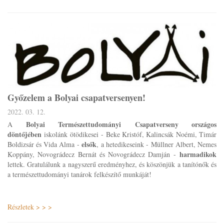
Győzelem a Bolyai csapatversenyen!
2022. 03. 12.
Bolyai Természettudományi Csapatverseny országos
A
döntőjében
iskolánk ötödikesei - Beke Kristóf, Kalincsák Noémi, Timár
elsők
Boldizsár és Vida Alma -
, a hetedikeseink - Müllner Albert, Nemes
harmadikok
Koppány, Novográdecz Bernát és Novográdecz Damján -
lettek. Gratulálunk a nagyszerű eredményhez, és köszönjük a tanítónők és
a természettudományi tanárok felkészítő munkáját!
Részletek > > >