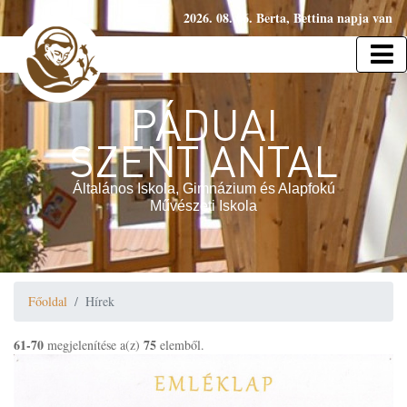
2026. 08. 06. Berta, Bettina napja van
PÁDUAI
SZENT ANTAL
Általános Iskola, Gimnázium és Alapfokú
Művészeti Iskola
Főoldal
Hírek
61-70
75
megjelenítése a(z)
elemből.