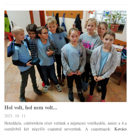
Hol volt, hol nem volt...
2021. 10. 11.
Hetedikén, csütörtökön részt vettünk a népmesei vetélkedőn, amire a 4.a
Kovács
osztályból két négyfős csapattal neveztünk. A csapattagok: