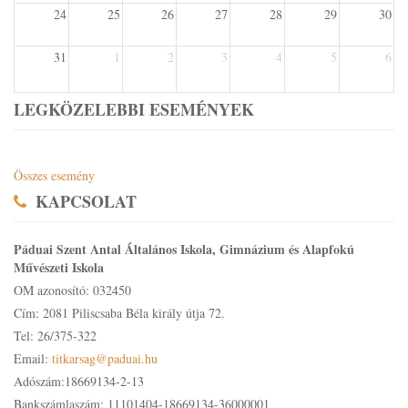
24
25
26
27
28
29
30
31
1
2
3
4
5
6
LEGKÖZELEBBI ESEMÉNYEK
Összes esemény
KAPCSOLAT
Páduai Szent Antal Általános Iskola, Gimnázium és Alapfokú
Művészeti Iskola
OM azonosító: 032450
Cím: 2081 Piliscsaba Béla király útja 72.
Tel: 26/375-322
Email:
titkarsag@paduai.hu
Adószám:18669134-2-13
Bankszámlaszám: 11101404-18669134-36000001