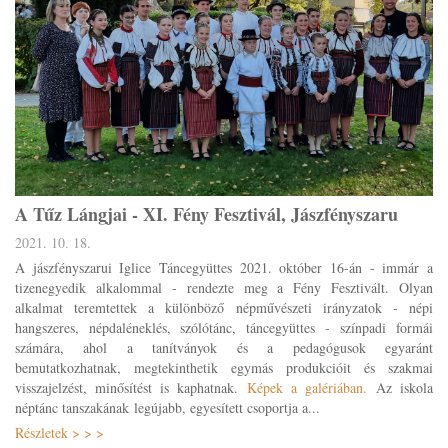
A Tűz Lángjai - XI. Fény Fesztivál, Jászfényszaru
2021. 10. 18.
A jászfényszarui Iglice Táncegyüttes 2021. október 16-án - immár a
tizenegyedik alkalommal - rendezte meg a Fény Fesztivált. Olyan
alkalmat teremtettek a különböző népművészeti irányzatok - népi
hangszeres, népdaléneklés, szólótánc, táncegyüttes - színpadi formái
számára, ahol a tanítványok és a pedagógusok egyaránt
bemutatkozhatnak, megtekinthetik egymás produkcióit és szakmai
visszajelzést, minősítést is kaphatnak.
Képek a galériában.
Az iskola
néptánc tanszakának legújabb, egyesített csoportja a...
Részletek > > >