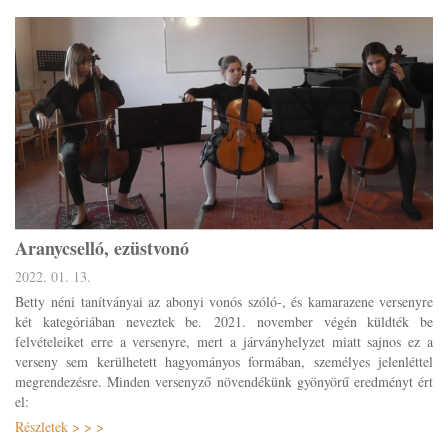
Aranycselló, ezüstvonó
2022. 01. 13.
Betty néni tanítványai az abonyi vonós szóló-, és kamarazene versenyre
két kategóriában neveztek be.
2021. november végén küldték be
felvételeiket erre a versenyre, mert a járványhelyzet miatt sajnos ez a
verseny sem kerülhetett hagyományos formában, személyes jelenléttel
megrendezésre. M
inden versenyző növendékünk gyönyörű eredményt ért
el:
Részletek > > >