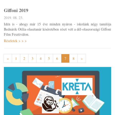
Giffoni 2019
2019. 08. 23.
Idén is - ahogy már 15 éve minden nyáron - iskolánk négy tanulója
Bednárik Otília olasztanár kíséretében részt vett a dél-olaszországi Giffoni
Film Fesztiválon.
Részletek > > >
«
1
2
3
4
5
6
7
8
»