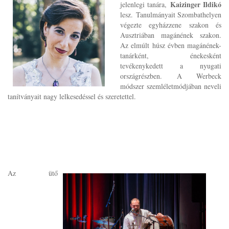
Kaizinger Ildikó
jelenlegi tanára,
lesz. Tanulmányait Szombathelyen
végezte egyházzene szakon és
Ausztriában magánének szakon.
Az elmúlt húsz évben magánének-
tanárként, énekesként
tevékenykedett a nyugati
országrészben. A Werbeck
módszer szemléletmódjában neveli
tanítványait nagy lelkesedéssel és szeretettel.
Az ütő