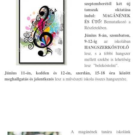
szeptemberétől két új
tanszak oktatása
indul:
MAGÁNÉNEK
ÉS ÜTŐ
! Bemutatkozó a
Részletekben.
Június 8-án, szombaton,
9-12-ig
az iskolában
HANGSZERKÓSTOLÓ
lesz, s a többi hangszer
mellett ezekbe is lehetőség
lesz "belekóstolni".
Június 11-én, kedden és 12-én, szerdán, 15-18 óra között
meghallgatás és jelentkezés
lesz a művészeti iskola összes hangszerére.
A magánének tanára iskolánk