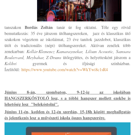
Bordás Zoltán
tanszakon
tanár úr fog oktatni.
Tőle egy rövid
bemutatkozás:
35 éve játszom ütőhangszereken, jazz és klasszikus ütő
szakokon végeztem az iskoláimat, 23 éve tanítok jazzdobot, klasszikus
ütőt és tradicionális (népi) ütőhangszereket.
Aktívan zenélek több
zenekarban:
Kollár-Klemencz Kamarazenekar, Lilium Acoustic, Samsara
Boulervard, Meybahar, Z-Drums
ütőegyüttes, és helyettesként játszom a
Kolibri
gyermek és ifjúsági színházban.
Ízelítőül:
https://www.youtube.com/watch?
v=WkYwi8c1sR4
Június 8-án, szombaton, 9-12-ig az iskolában
HANGSZERKÓSTOLÓ lesz, s a többi hangszer mellett ezekbe is
lehetőség lesz "belekóstolni".
Június 11-én, kedden és 12-én szerdán, 15-18h között meghallgatás
és jelentkezés lesz a művészeti iskola összes hangszerére.