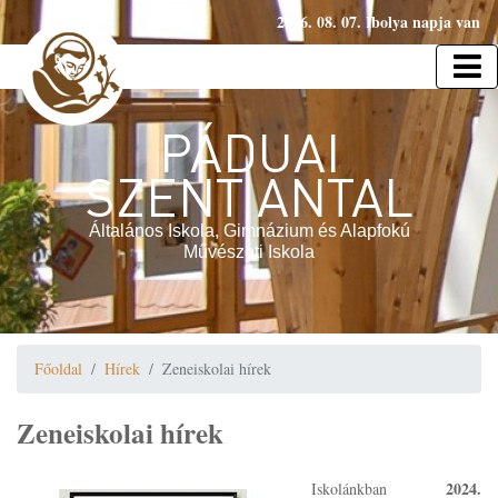
2026. 08. 07. Ibolya napja van
PÁDUAI
SZENT ANTAL
Általános Iskola, Gimnázium és Alapfokú
Művészeti Iskola
Főoldal
Hírek
Zeneiskolai hírek
Zeneiskolai hírek
2024.
Iskolánkban