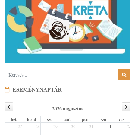
ESEMÉNYNAPTÁR
2026 augusztus
hét
kedd
sze
csüt
pén
szo
vas
27
28
29
30
31
1
2