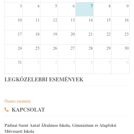
3
4
5
6
7
8
9
10
11
12
13
14
15
16
17
18
19
20
21
22
23
24
25
26
27
28
29
30
31
1
2
3
4
5
6
LEGKÖZELEBBI ESEMÉNYEK
Összes esemény
KAPCSOLAT
Páduai Szent Antal Általános Iskola, Gimnázium és Alapfokú
Művészeti Iskola