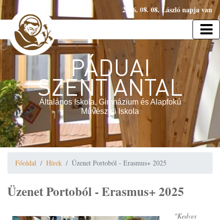
2026. 08. 08. László napja van
PÁDUAI
SZENT ANTAL
Általános Iskola, Gimnázium és Alapfokú
Művészeti Iskola
Főoldal
Hírek
Üzenet Portoból - Erasmus+ 2025
Üzenet Portoból - Erasmus+ 2025
"Kedves