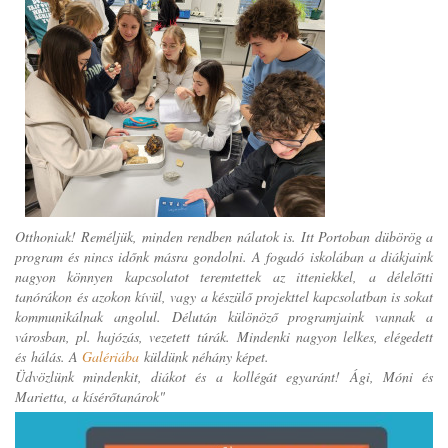
Otthoniak! Reméljük, minden rendben nálatok is. Itt Portoban dübörög a
program és nincs időnk másra gondolni. A fogadó iskolában a diákjaink
nagyon könnyen kapcsolatot teremtettek az itteniekkel, a délelőtti
tanórákon és azokon kívül, vagy a készülő projekttel kapcsolatban is sokat
kommunikálnak angolul. Délután különöző programjaink vannak a
városban, pl. hajózás, vezetett túrák. Mindenki nagyon lelkes, elégedett
és hálás. A
Galériába
küldünk néhány képet.
Üdvözlünk mindenkit, diákot és a kollégát egyaránt! Ági, Móni és
Marietta, a kísérőtanárok"