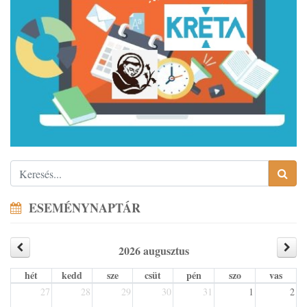
ESEMÉNYNAPTÁR
2026 augusztus
hét
kedd
sze
csüt
pén
szo
vas
27
28
29
30
31
1
2