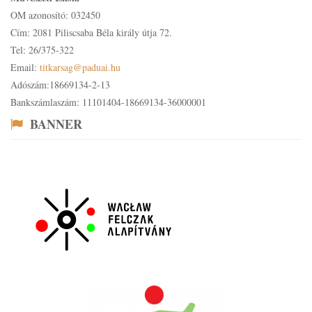
OM azonosító: 032450
Cím: 2081 Piliscsaba Béla király útja 72.
Tel: 26/375-322
Email:
titkarsag@paduai.hu
Adószám:18669134-2-13
Bankszámlaszám: 11101404-18669134-36000001
BANNER