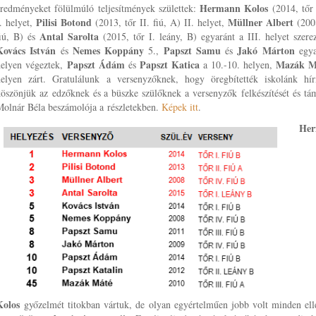
Hermann Kolos
eredményeket fölülmúló teljesítmények születtek:
(2014, tőr 
Pilisi Botond
Müllner Albert
. helyet,
(2013, tőr II. fiú, A) II. helyet,
(2008
Antal Sarolta
fiú, B) és
(2015, tőr I. leány, B) egyaránt a III. helyet szer
Kovács István
Nemes Koppány
Papszt Samu
Jakó Márton
és
5.,
és
egya
Papszt Ádám
Papszt Katica
Mazák 
helyen végeztek,
és
a 10.-10. helyen,
helyen zárt. Gratulálunk a versenyzőknek, hogy öregbítették iskolánk hír
öszönjük az edzőknek és a büszke szülőknek a versenyzők felkészítését és tá
Molnár Béla beszámolója a részletekben.
Képek itt
.
He
Kolos
győzelmét titokban vártuk, de olyan egyértelműen jobb volt minden elle