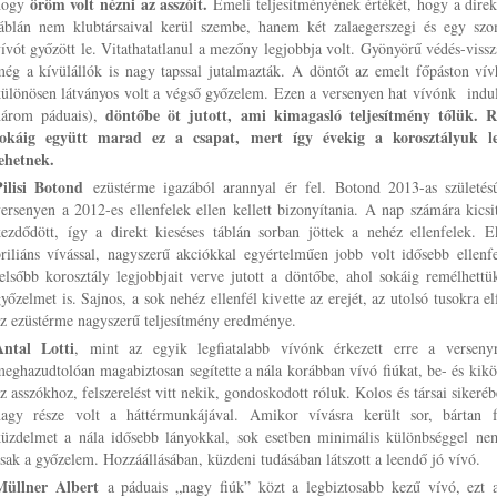
öröm volt nézni az asszóit.
hogy
Emeli teljesítményének értékét, hogy a direk
táblán nem klubtársaival kerül szembe, hanem két zalaegerszegi és egy szo
ívót győzött le. Vitathatatlanul a mezőny legjobbja volt. Gyönyörű védés-vissz
ég a kívülállók is nagy tapssal jutalmazták. A döntőt az emelt főpáston vívh
ülönösen látványos volt a végső győzelem. Ezen a versenyen hat vívónk indul
döntőbe öt jutott, ami kimagasló teljesítmény tőlük. 
három páduais),
sokáig együtt marad ez a csapat, mert így évekig a korosztályuk le
lehetnek.
Pilisi Botond
ezüstérme igazából arannyal ér fel. Botond 2013-as születés
ersenyen a 2012-es ellenfelek ellen kellett bizonyítania. A nap számára kics
kezdődött, így a direkt kieséses táblán sorban jöttek a nehéz ellenfelek. 
riliáns vívással, nagyszerű akciókkal egyértelműen jobb volt idősebb ellenfe
elsőbb korosztály legjobbjait verve jutott a döntőbe, ahol sokáig remélhettü
yőzelmet is. Sajnos, a sok nehéz ellenfél kivette az erejét, az utolsó tusokra el
z ezüstérme nagyszerű teljesítmény eredménye.
Antal Lotti
, mint az egyik legfiatalabb vívónk érkezett erre a verseny
eghazudtolóan magabiztosan segítette a nála korábban vívó fiúkat, be- és kikö
z asszókhoz, felszerelést vitt nekik, gondoskodott róluk. Kolos és társai sikeréb
nagy része volt a háttérmunkájával. Amikor vívásra került sor, bártan f
küzdelmet a nála idősebb lányokkal, sok esetben minimális különbséggel nem
sak a győzelem. Hozzáállásában, küzdeni tudásában látszott a leendő jó vívó.
Müllner Albert
a páduais „nagy fiúk” közt a legbiztosabb kezű vívó, ezt 