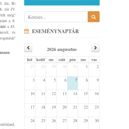
I. fiú, B)
, tőr IV.
ezték meg!
ránt a 8.
Máté
a 45.
ESEMÉNYNAPTÁR
nevét, és
mogatását!
2026 augusztus
rmann
hét
kedd
sze
csüt
pén
szo
vas
27
28
29
30
31
1
2
3
4
5
6
7
8
9
10
11
12
13
14
15
16
17
18
19
20
21
22
23
24
25
26
27
28
29
30
nfelénél,