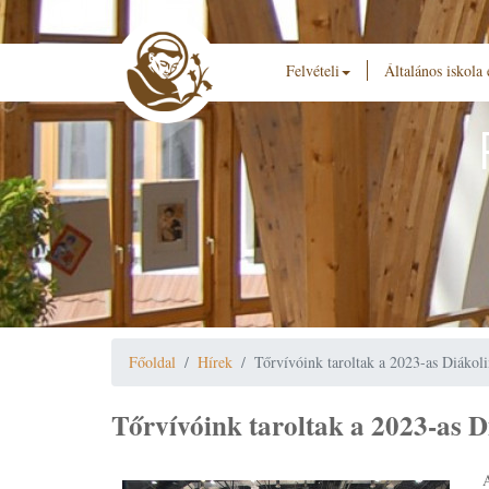
Felvételi
Általános iskola
Főoldal
Hírek
Tőrvívóink taroltak a 2023-as Diákol
Tőrvívóink taroltak a 2023-as 