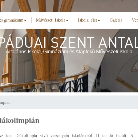
 és gimnázium
Művészeti Iskola
Iskolai élet
Galéria
Ver
PÁDUAI SZENT ANTA
Általános Iskola, Gimnázium és Alapfokú Művészeti Iskola
impián
Diákolimpián
Az idei Diákolimpia vívó versenyein iskolánkból 11 tanuló indult. A t