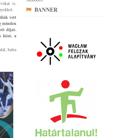
vókat is.
BANNER
nyekkel.
diák vett
ág minden
tt díjat.
 közé, a
lál, balra