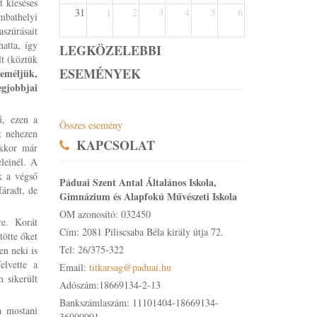
t kieséses
31
1
2
3
4
5
6
mbathelyi
aszúrásait
atta, így
LEGKÖZELEBBI
t (köztük
ESEMÉNYEK
Reméljük,
gjobbjai
ű, ezen a
Összes esemény
it nehezen
KAPCSOLAT
Ekkor már
leinél. A
k a végső
Páduai Szent Antal Általános Iskola,
fáradt, de
Gimnázium és Alapfokú Művészeti Iskola
OM azonosító: 032450
re. Korát
Cím: 2081 Piliscsaba Béla király útja 72.
tötte őket
Tel: 26/375-322
en neki is
elvette a
Email:
titkarsag@paduai.hu
 sikerült
Adószám:18669134-2-13
Bankszámlaszám: 11101404-18669134-
a mostani
36000001