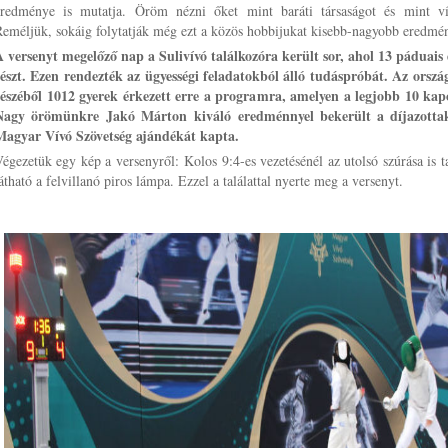
eredménye is mutatja. Öröm nézni őket mint baráti társaságot és mint ví
eméljük, sokáig folytatják még ezt a közös hobbijukat kisebb-nagyobb eredmé
A versenyt megelőző nap a Sulivívó találkozóra került sor, ahol 13 páduais 
részt. Ezen rendezték az ügyességi feladatokból álló tudáspróbát. Az orsz
részéből 1012 gyerek érkezett erre a programra, amelyen a legjobb 10 kapo
Nagy örömünkre Jakó Márton kiváló eredménnyel bekerült a díjazottak
Magyar Vívó Szövetség ajándékát kapta.
égezetük egy kép a versenyről: Kolos 9:4-es vezetésénél az utolsó szúrása is ta
átható a felvillanó piros lámpa. Ezzel a találattal nyerte meg a versenyt.