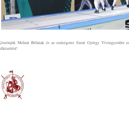
Köszönjük Molnár Bélának és az esztergomi Szent György Vívóegyesület e
elkészítést!