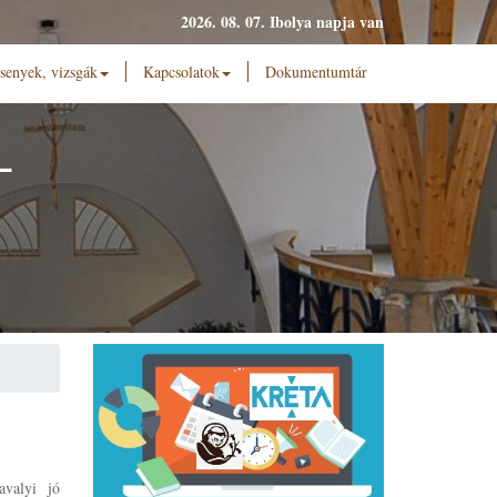
2026. 08. 07. Ibolya napja van
senyek, vizsgák
Kapcsolatok
Dokumentumtár
L
avalyi jó