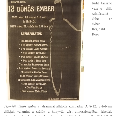
Judit tanárnő
vezette diák
színtársulat
ebbe az
évben
Reginald
Rose
Tizenkét dühös ember
c. drámáját állította színpadra. A 8-12. évfolyam
diákjai, valamint a szülők a könyvtár zárt atmoszférájában lehettek