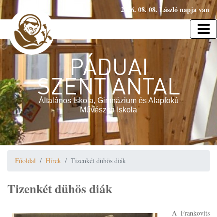
2026. 08. 08. László napja van
PÁDUAI
SZENT ANTAL
Általános Iskola, Gimnázium és Alapfokú
Művészeti Iskola
Főoldal
Hírek
Tizenkét dühös diák
Tizenkét dühös diák
A Frankovits