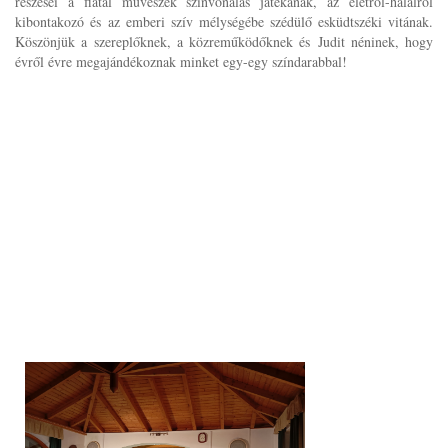
részesei a fiatal művészek színvonalas játékának, az életről-halálról
kibontakozó és az emberi szív mélységébe szédülő esküdtszéki vitának.
Köszönjük a szereplőknek, a közreműködőknek és Judit néninek, hogy
évről évre megajándékoznak minket egy-egy színdarabbal!