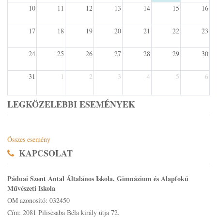
10
11
12
13
14
15
16
17
18
19
20
21
22
23
24
25
26
27
28
29
30
31
1
2
3
4
5
6
LEGKÖZELEBBI ESEMÉNYEK
Összes esemény
KAPCSOLAT
Páduai Szent Antal Általános Iskola, Gimnázium és Alapfokú
Művészeti Iskola
OM azonosító: 032450
Cím: 2081 Piliscsaba Béla király útja 72.