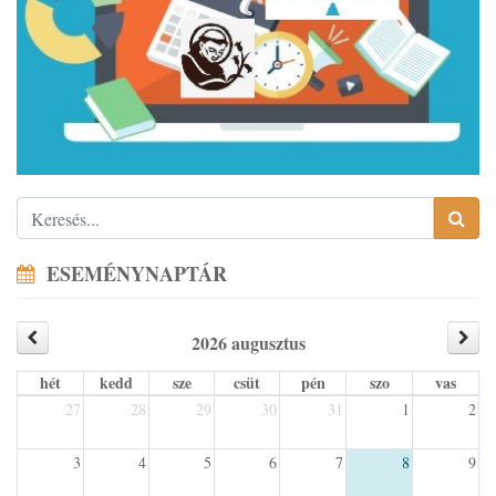
ESEMÉNYNAPTÁR
2026 augusztus
hét
kedd
sze
csüt
pén
szo
vas
27
28
29
30
31
1
2
3
4
5
6
7
8
9