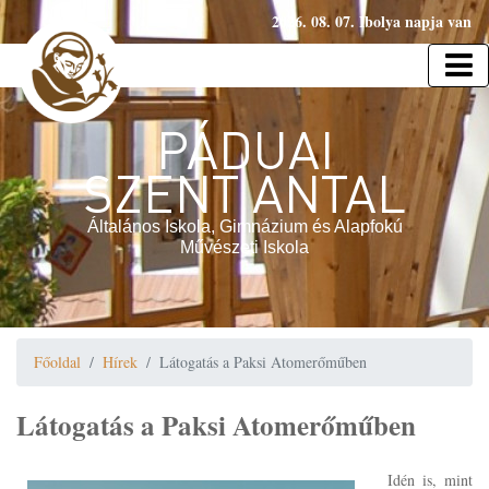
2026. 08. 07. Ibolya napja van
PÁDUAI
SZENT ANTAL
Általános Iskola, Gimnázium és Alapfokú
Művészeti Iskola
Főoldal
Hírek
Látogatás a Paksi Atomerőműben
Látogatás a Paksi Atomerőműben
Idén is, mint