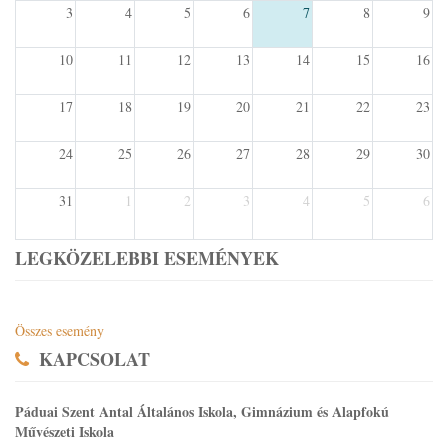
3
4
5
6
7
8
9
10
11
12
13
14
15
16
17
18
19
20
21
22
23
24
25
26
27
28
29
30
31
1
2
3
4
5
6
LEGKÖZELEBBI ESEMÉNYEK
Összes esemény
KAPCSOLAT
Páduai Szent Antal Általános Iskola, Gimnázium és Alapfokú
Művészeti Iskola