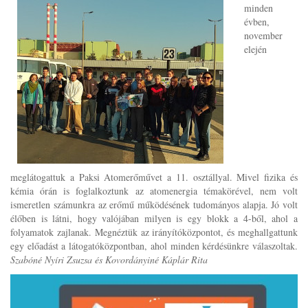
minden
évben,
november
elején
meglátogattuk a Paksi Atomerőművet a 11. osztállyal. Mivel fizika és
kémia órán is foglalkoztunk az atomenergia témakörével, nem volt
ismeretlen számunkra az erőmű működésének tudományos alapja. Jó volt
élőben is látni, hogy valójában milyen is egy blokk a 4-ből, ahol a
folyamatok zajlanak. Megnéztük az irányítóközpontot, és meghallgattunk
egy előadást a látogatóközpontban, ahol minden kérdésünkre válaszoltak.
Szabóné Nyíri Zsuzsa és Kovordányiné Káplár Rita