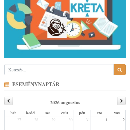
ESEMÉNYNAPTÁR
2026 augusztus
hét
kedd
sze
csüt
pén
szo
vas
27
28
29
30
31
1
2