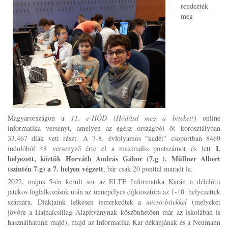
rendezték
meg
Magyarországon a
11. e-HÓD (Hódítsd meg a biteket!)
online
informatika versenyt, amelyen az egész országból öt korosztályban
33.467 diák vett részt
. A 7-8. évfolyamos "kadét" csoportban 8469
I.
indulóból 48
versenyző érte
el a maximális pontszámot és lett
helyezett, köztük Horváth András Gábor (7.g ). Müllner Albert
(szintén 7.g)
a 7. helyen végzett
, bár csak
20 ponttal maradt le.
2022. május 5-én került sor az ELTE Informatika Karán a délelőtti
játékos foglalkozások után az ünnepélyes díjkiosztóra az 1-10. helyezettek
számára. Diákjaink lelkesen ismerkedtek a
micro:bitekkel
(melyeket
jövőre a Hajnalcsillag Alapítványnak köszönhetően már az iskolában is
használhatunk majd), majd az Informatika Kar dékánjának és a Neumann