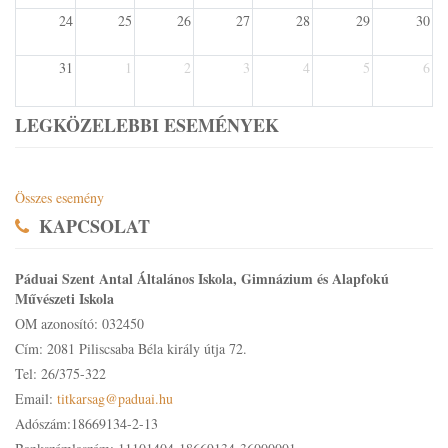
24
25
26
27
28
29
30
31
1
2
3
4
5
6
LEGKÖZELEBBI ESEMÉNYEK
Összes esemény
KAPCSOLAT
Páduai Szent Antal Általános Iskola, Gimnázium és Alapfokú
Művészeti Iskola
OM azonosító: 032450
Cím: 2081 Piliscsaba Béla király útja 72.
Tel: 26/375-322
Email:
titkarsag@paduai.hu
Adószám:18669134-2-13