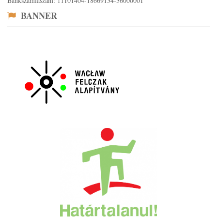
Bankszámlaszám: 11101404-18669134-36000001
BANNER