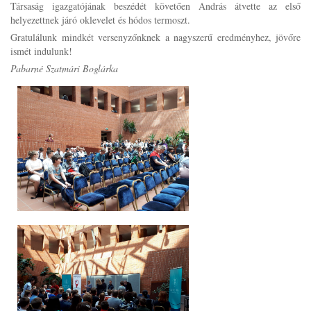
Társaság igazgatójának beszédét követően András átvette az első
helyezettnek járó oklevelet és hódos termoszt.
Gratulálunk mindkét versenyzőnknek a nagyszerű eredményhez, jövőre
ismét indulunk!
Pabarné Szatmári Boglárka