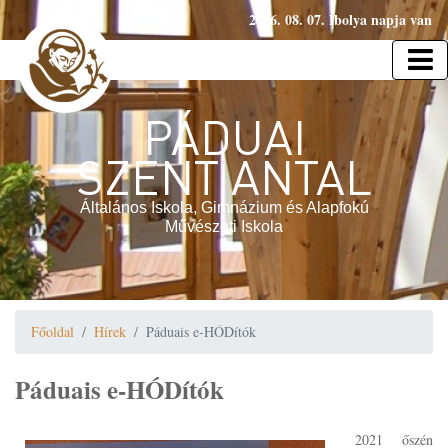
2026. 08. 07. Ibolya napja van
PÁDUAI
SZENT ANTAL
Általános Iskola, Gimnázium és Alapfokú
Művészeti Iskola
Főoldal
Hírek
Páduais e-HÓDítók
Páduais e-HÓDítók
2021 őszén