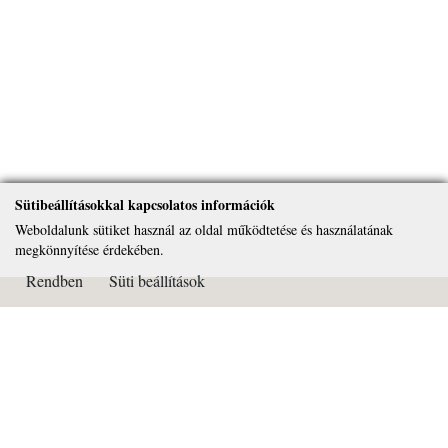
Sütibeállításokkal kapcsolatos információk
Weboldalunk sütiket használ az oldal működtetése és használatának
megkönnyítése érdekében.
Rendben
Süti beállítások
Kapcsolat
Páduai Szent Antal Általános Iskola, Gimnázium és Alapfokú
Művészeti Iskola
OM azonosító: 032450
Cím: 2081 Piliscsaba Béla király útja 72.