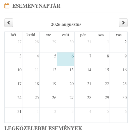
ESEMÉNYNAPTÁR
2026 augusztus
hét
kedd
sze
csüt
pén
szo
vas
27
28
29
30
31
1
2
3
4
5
6
7
8
9
10
11
12
13
14
15
16
17
18
19
20
21
22
23
24
25
26
27
28
29
30
31
1
2
3
4
5
6
LEGKÖZELEBBI ESEMÉNYEK