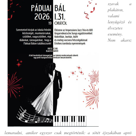
szavak a
plakáton,
valami
lenyűgöző és
élvezetes
esemény.
Nem akarsz
lemaradni, amikor egyszer csak megtörténik: a sötét éjszakában apró