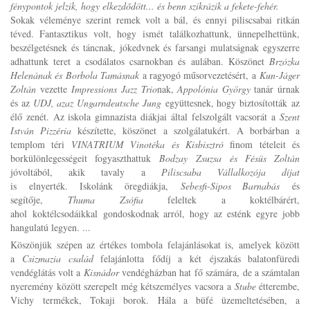
fénypontok jelzik, hogy elkezdődött... és benn szikrázik a fekete-fehér.
Sokak véleménye szerint remek volt a bál, és ennyi piliscsabai ritkán
téved. Fantasztikus volt, hogy ismét találkozhattunk, ünnepelhettünk,
beszélgetésnek és táncnak, jókedvnek és farsangi mulatságnak egyszerre
adhattunk teret a csodálatos csarnokban és aulában. Köszönet
Brzózka
Helenának és Borbola Tamásnak
a ragyogó műsorvezetésért, a
Kun-Jáger
Zoltán
vezette
Impressions Jazz Trio
nak,
Appolónia György
tanár úrnak
és az
UDJ, azaz Ungarndeutsche Jung
együttesnek, hogy biztosították az
élő zenét. Az iskola gimnazista diákjai által felszolgált vacsorát a
Szent
István Pizzéria
készítette, köszönet a szolgálatukért. A borbárban a
templom téri
VINATRIUM Vinotéka és Kisbisztró
finom tételeit és
borkülönlegességeit fogyaszthattuk
Bodzay Zsuzsa és Fésüs Zoltán
jóvoltából, akik tavaly a
Piliscsaba Vállalkozója díjat
is elnyerték. Iskolánk öregdiákja,
Sebesfi-Sipos Barnabás
és
segítője,
Thuma Zsófia
feleltek a koktélbárért,
ahol koktélcsodáikkal gondoskodnak arról, hogy az esténk egyre jobb
hangulatú legyen. ...
Köszönjük szépen az értékes tombola felajánlásokat is, amelyek között
a
Csizmazia család
felajánlotta fődíj a két éjszakás balatonfüredi
vendéglátás volt a
Kisnádor
vendégházban hat fő számára, de a számtalan
nyeremény között szerepelt még kétszemélyes vacsora a
Stube
étterembe,
Vichy termékek, Tokaji borok. Hála a büfé üzemeltetésében, a