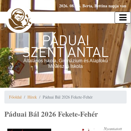
2026. 08. 06. Berta, Bettina napja van
PÁDUAI
SZENT ANTAL
Általános Iskola, Gimnázium és Alapfokú
Művészeti Iskola
Főoldal
Hírek
Páduai Bál 2026 Fekete-Fehér
Páduai Bál 2026 Fekete-Fehér
Nyomtatott