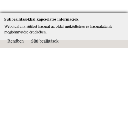
Sütibeállításokkal kapcsolatos információk
Weboldalunk sütiket használ az oldal működtetése és használatának
megkönnyítése érdekében.
Rendben
Süti beállítások
Kapcsolat
Páduai Szent Antal Általános Iskola, Gimnázium és Alapfokú
Művészeti Iskola
OM azonosító: 032450
Cím: 2081 Piliscsaba Béla király útja 72.
Tel: 26/375-322
Email:
titkarsag@paduai.hu
Adószám:18669134-2-13
Bankszámlaszám: 11101404-18669134-36000001
Süti beállítások