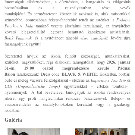
finomságok elkészítésében, a díszítésben, a hangosítás és világosítás
biztosításában és a rajzpályázatban részt vevők
munkájáért! És természetesen köszönjük azoknak is, akik műsorukkal
színesebbé, pontosabban fekete-fehérebbé tették az esténket: a
Fodorné
Frankovits Judit
tanárnő vezette jászfalusi társulatnak, az árnyjátékot
követő lélegzetelállító légtorna bemutató káprázatos artistájának,
Bélik Fanninak,
és a nyitótáncot táncoló
elsős szülőknek
! Jövőre újra
farsangoljunk együtt!
Szeretettel hívjuk az iskola felnőtt közösségét, munkatársakat,
2026. január
szülőket, nagyszülőket, régi diákokat, támogatókat, hogy
31-én, 19:00 órától megrendezésre kerülő Páduai
Bálon
BLACK & WHITE.
találkozzunk! Dress code:
Koktélbár, borbár,
büfé és meleg vacsora felszolgálással - élőzene az
Impessions Jazz Trio
és
UDJ (Ungarndeutsche Jungs)
együttesekkel - értékes tombola-
nyeremények! A bál bevételével támogatjuk az iskolai rendezvények
sikerét egy profi hangtechnikai rendszer beszerzésével. Belépő- és
vacsorarendelés az osztályfőnökökön keresztül vagy a gazdasági
irodában.
Galéria