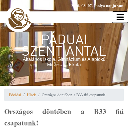
2026. 08. 07. Ibolya napja van
PÁDUAI
SZENT ANTAL
Általános Iskola, Gimnázium és Alapfokú
Művészeti Iskola
Főoldal
Hírek
Országos döntőben a B33 fiú csapatunk!
Országos döntőben a B33 fiú
csapatunk!