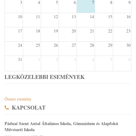
3
4
5
6
7
8
9
10
11
12
13
14
15
16
17
18
19
20
21
22
23
24
25
26
27
28
29
30
31
1
2
3
4
5
6
LEGKÖZELEBBI ESEMÉNYEK
Összes esemény
KAPCSOLAT
Páduai Szent Antal Általános Iskola, Gimnázium és Alapfokú
Művészeti Iskola