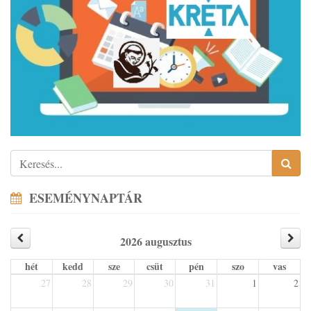
ESEMÉNYNAPTÁR
2026 augusztus
hét
kedd
sze
csüt
pén
szo
vas
27
28
29
30
31
1
2