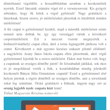
döntetlennel végződött, a hosszabbításban azonban a kecskemétiek
nyertek. Ezzel lányaink számára véget ért a versenysorozat. Kis gyógyír
sebeinkre, hogy ők lettek a végső győztesek! Nagy gratuláció a
lányoknak, hiszen szoros, jó mérkőzéseket játszottak és küzdöttek minden
mérkőzésen!
A fiú csapat is győzelemmel kezdett, majd a második mérkőzésen szinte
semmit nem dobtak be, így egy vereséggel vártuk a következő
csoportmérkőzést. Ezt a meccset viszont megnyerték a
hódmezővásárhelyi csapat ellen, ahol a torna legnagyobb játékosa volt a
center. Következett a már egyenes kieséses szakaszt jelentő elődöntő:
a nagykőrösi Arany János Iskola csapata ellen játszottunk, ahol végül
győzelemmel fejeztük be a szoros mérkőzést. Ekkor már biztos volt, hogy
a csapatunk az országos döntőbe jutott! Itt felszabadult játékkal, sok okos
és jó megoldással verték a fiúk, a kosárlabdában mindig jeleskedő
kecskeméti Bányai Júlia Gimnázium csapatát! Ezzel a győzelemmel első
helyen jutottak a régiós döntőből az országos döntőbe, ami a sorsolásnál
sokat fog számítani.
Óriási gratuláció a fiúknak, nagyon nagy szó az
ország legjobb nyolc csapata közt
lenni!
Tóthné Magyarvári Krisztina testnevelő