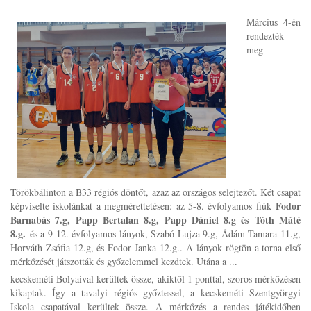
Március 4-én
rendezték
meg
Törökbálinton a B33 régiós döntőt, azaz az országos selejtezőt. Két csapat
Fodor
képviselte iskolánkat a megmérettetésen: az 5-8. évfolyamos fiúk
Barnabás 7.g, Papp Bertalan 8.g, Papp Dániel 8.g és Tóth Máté
8.g.
és a 9-12. évfolyamos lányok, Szabó Lujza 9.g, Ádám Tamara 11.g,
Horváth Zsófia 12.g, és Fodor Janka 12.g.. A lányok rögtön a torna első
mérkőzését játszották és győzelemmel kezdtek. Utána a ...
kecskeméti Bolyaival kerültek össze, akiktől 1 ponttal, szoros mérkőzésen
kikaptak. Így a tavalyi régiós győztessel, a kecskeméti Szentgyörgyi
Iskola csapatával kerültek össze. A mérkőzés a rendes játékidőben