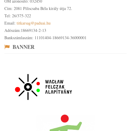
OM azonosító: 032450
Cím: 2081 Piliscsaba Béla király útja 72.
Tel: 26/375-322
Email:
titkarsag@paduai.hu
Adószám:18669134-2-13
Bankszámlaszám: 11101404-18669134-36000001
BANNER