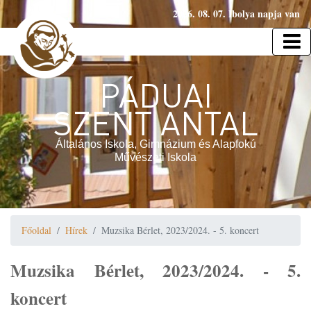
2026. 08. 07. Ibolya napja van
PÁDUAI
SZENT ANTAL
Általános Iskola, Gimnázium és Alapfokú
Művészeti Iskola
Főoldal
Hírek
Muzsika Bérlet, 2023/2024. - 5. koncert
Muzsika Bérlet, 2023/2024. - 5.
koncert