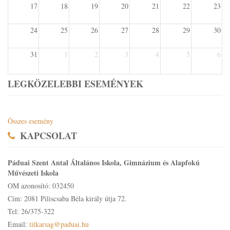
17
18
19
20
21
22
23
24
25
26
27
28
29
30
31
1
2
3
4
5
6
LEGKÖZELEBBI ESEMÉNYEK
Összes esemény
KAPCSOLAT
Páduai Szent Antal Általános Iskola, Gimnázium és Alapfokú
Művészeti Iskola
OM azonosító: 032450
Cím: 2081 Piliscsaba Béla király útja 72.
Tel: 26/375-322
Email:
titkarsag@paduai.hu