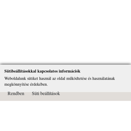
Sütibeállításokkal kapcsolatos információk
Weboldalunk sütiket használ az oldal működtetése és használatának
megkönnyítése érdekében.
Rendben
Süti beállítások
Kapcsolat
Páduai Szent Antal Általános Iskola, Gimnázium és Alapfokú
Művészeti Iskola
OM azonosító: 032450