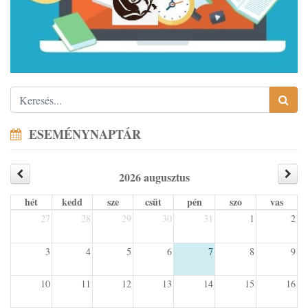
ESEMÉNYNAPTÁR
2026 augusztus
hét
kedd
sze
csüt
pén
szo
vas
27
28
29
30
31
1
2
3
4
5
6
7
8
9
10
11
12
13
14
15
16