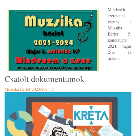
Mindenkit
szeretettel
várunk a
Muzsika
Bérlet 5.
koncertjére
2024. május
2-án 18
órakor.
Csatolt dokumentumok
Muzsika Bérlet 2023/2024. 5.