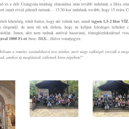
enő és a déli Úrangyala-imádság elmondása után tovább indulunk a Dera szur
ott ismét rövid pihenőt tartunk. -
13.30-kor indulunk tovább, hogy 15 órára C
egyen 1,5-2 liter VÍZ
ételi lehetőség, tehát fontos, hogy aki velünk tart, annál l
ra elegendő, de nem túl sok élelem, hogy ne kelljen felesleges terheket 
ndoklat. Innen, akit nem tudnak autóval hazavinni, tömegközlekedéssel vissz
ával 1000 Ft-ot
busz- BKK-, illetve vonatjegyre.
bileum a remény zarándokaivá tesz minket, mert nagy szükségét érezzük a meg
ad, amikor új meglátások születnek Isten népében!"