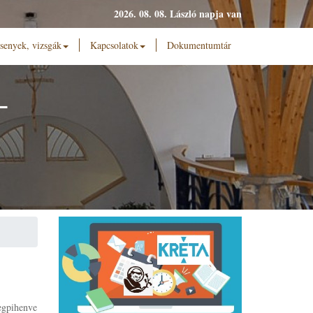
2026. 08. 08. László napja van
senyek, vizsgák
Kapcsolatok
Dokumentumtár
L
egpihenve