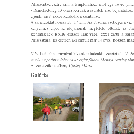
Pilisszentkeresztre érni a templomhoz, ahol egy rövid pih
-
Remélhetőleg 13 órára leérünk a szurdok alsó bejáratához, 
érjünk, mert akkor kezdődik a szentmise.
A zarándoklat hossza kb. 17 km.
Az út során esetleges a vízv
kényelmes cipő, az időjárásnak megfelelő öltözet, az út
kb.16 órakor lesz vége
szentmisének
, ezzel zárul a zará
hozzon mag
Piliscsabára. Ez esetben aki elmúlt már 14 éves,
XlV. Leó pápa szavaival hívunk mindenkit szeretettel:
"A Ju
amely megérint minket és az egész földet. Mennyi remény tám
A szervezők nevében,
Ujházy Márta
Galéria