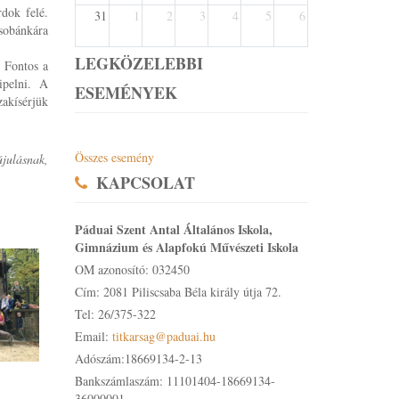
dok felé.
31
1
2
3
4
5
6
sobánkára
LEGKÖZELEBBI
. Fontos a
cipelni.
A
ESEMÉNYEK
akísérjük
Összes esemény
újulásnak,
KAPCSOLAT
Páduai Szent Antal Általános Iskola,
Gimnázium és Alapfokú Művészeti Iskola
OM azonosító: 032450
Cím: 2081 Piliscsaba Béla király útja 72.
Tel: 26/375-322
Email:
titkarsag@paduai.hu
Adószám:18669134-2-13
Bankszámlaszám: 11101404-18669134-
36000001