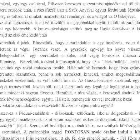
mával, egy-egy zsoltárral, Pilisszentkereszten a szentmise ajándékaival töltek
era szurdok után, a rózsafüzér alatt a Szűz Anyával együtt fordultunk Jézush
eg és töltsön el minket, nemzetünket reménnyel és a világot az Ő békéjével.
z alsó tagozatosak és a kísérő szülők a nagyobbakkal együtt indultunk zarándo
mi egy könnyebb, 6 km-es távolságot tettünk meg az Iluska-forráshoz. A k
majd az első emelkedő után
zétváltak útjaink. Elmeséltük, hogy a zarándoklat is egy imaforma, ez az út
életünk is végül Istenhez vezet. A gyerekek egy-egy kis követ választ
"belegondolták" egy szerettüket a kőbe, akit végig hordoztak imában 
llomásig. Beszéltünk a csend fontosságáról, hogy az a "lélek rádiója", ezér
mentünk egy rövid szakaszon tovább. Hálát adtunk Istennek, hogy ilyen gyöny
teremtett számunkra, benne a sok természeti kinccsel, amiket megcsodáltun
nekeket énekeltünk, és volt kötött ima is. Az Iluska-forrásnál kiraktunk eg
épet termésekből, levelekből, majd játszottunk egy izgalmas fogójátékot a gy
mit mindenki nagyon élvezett. Hazafelé, a túra végén, a keresztnél átadtuk J
nk lévő nehézségekkel együtt. Hálatelt, reményteli szívvel indultunk haza!
kitartó zarándoknak a részvételt! Jövőre is keljünk útra együtt!
 szervez a Páduai-családnak - diákoknak, szülőknek, iskolai dolgozóknak -
gy együtt imádkozzunk az út során hazánkért és benne diákjaink, iskolánk jö
okútját”
járjuk. Szeretettel invitáljuk a zarándoklatra az osztályok közösségei
PONTOSAN nyolc órakor indul a kloti
 szentmisét.
A zarándoklat reggel
lisszántóra a Pilis keresztjéhez, itt kb. fél órás pihenőt tartunk. - Fél 12-re 