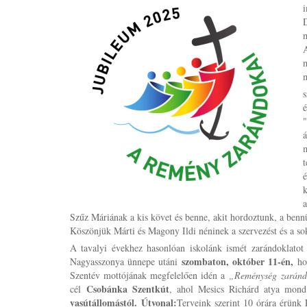
i
D
m
A
s
á
é
k
a
Szűz Máriának a kis követ és benne, akit hordoztunk, a bennü
Köszönjük Márti és Magony Ildi néninek a szervezést és a sok 
A tavalyi évekhez hasonlóan iskolánk ismét zarándoklatot
szombaton, október 11-én,
Nagyasszonya ünnepe utáni
ho
Szentév mottójának megfelelően idén a
„Reménység zaránd
Csobánka Szentkút
cél
, ahol Mesics Richárd atya mond
vasútállomástól.
Útvonal:
Terveink szerint 10 órára érünk Pi