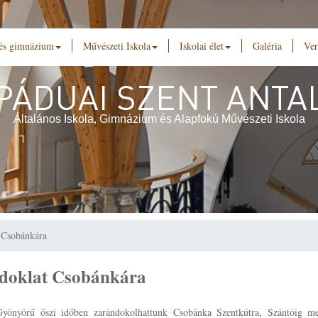
 és gimnázium
Művészeti Iskola
Iskolai élet
Galéria
Ver
PÁDUAI SZENT ANTA
Általános Iskola, Gimnázium és Alapfokú Művészeti Iskola
 Csobánkára
doklat Csobánkára
Gyönyörű őszi időben zarándokolhattunk Csobánka Szentkútra, Szántóig m