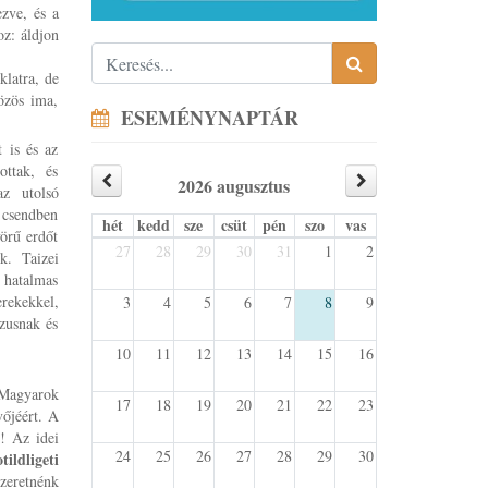
ezve, és a
oz: áldjon
klatra, de
özös ima,
ESEMÉNYNAPTÁR
 is és az
ottak, és
2026 augusztus
az utolsó
t csendben
hét
kedd
sze
csüt
pén
szo
vas
örű erdőt
27
28
29
30
31
1
2
k. Taizei
y hatalmas
erekekkel,
3
4
5
6
7
8
9
ézusnak és
10
11
12
13
14
15
16
 Magyarok
17
18
19
20
21
22
23
vőjéért. A
t! Az idei
24
25
26
27
28
29
30
ldligeti
szeretnénk