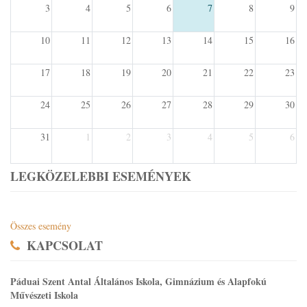
3
4
5
6
7
8
9
10
11
12
13
14
15
16
17
18
19
20
21
22
23
24
25
26
27
28
29
30
31
1
2
3
4
5
6
LEGKÖZELEBBI ESEMÉNYEK
Összes esemény
KAPCSOLAT
Páduai Szent Antal Általános Iskola, Gimnázium és Alapfokú
Művészeti Iskola