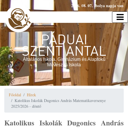
2026. 08. 07. Ibolya napja van
PÁDUAI
SZENT ANTAL
Általános Iskola, Gimnázium és Alapfokú
Művészeti Iskola
Főoldal
Hírek
Katolikus Iskolák Dugonics András Matematikaversenye
2025/2026 - döntő
Katolikus Iskolák Dugonics András