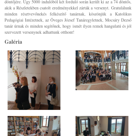
döntőjére. Úgy 5000 indulóból két forduló során került ki az a 74 döntős,
akik a Részletekben csatolt eredményekkel zárták a versenyt. Gratulálunk
minden résztvevőnekés felkészítő tanárnak, köszönjük a Katolikus
Pedagógiai Intézetnek, az Öveges József Tanáregyletnek, Mocsáry Dezső
tanár úrnak és minden segítőnek, hogy ismét ilyen remek hangulatú és jól
szervezett versenynek adhattunk otthont!
Galéria