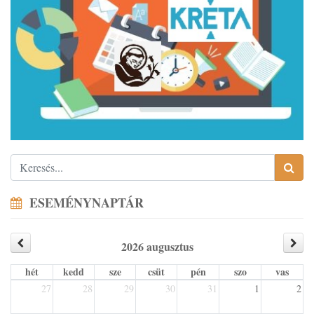
ESEMÉNYNAPTÁR
2026 augusztus
hét
kedd
sze
csüt
pén
szo
vas
27
28
29
30
31
1
2