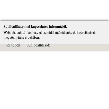
Sütibeállításokkal kapcsolatos információk
Weboldalunk sütiket használ az oldal működtetése és használatának
megkönnyítése érdekében.
Rendben
Süti beállítások
Kapcsolat
Páduai Szent Antal Általános Iskola, Gimnázium és Alapfokú
Művészeti Iskola
OM azonosító: 032450
Cím: 2081 Piliscsaba Béla király útja 72.
Tel: 26/375-322
Email:
titkarsag@paduai.hu
Adószám:18669134-2-13
Bankszámlaszám: 11101404-18669134-36000001