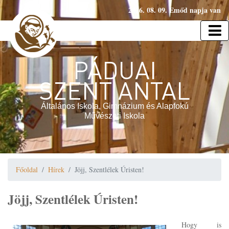
2026. 08. 09. Emőd napja van
PÁDUAI
SZENT ANTAL
Általános Iskola, Gimnázium és Alapfokú
Művészeti Iskola
Főoldal
Hírek
Jöjj, Szentlélek Úristen!
Jöjj, Szentlélek Úristen!
Hogy is