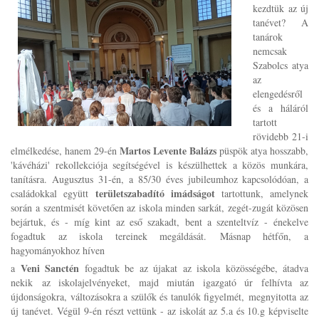
kezdtük az új
tanévet? A
tanárok
nemcsak
Szabolcs atya
az
elengedésről
és a háláról
tartott
rövidebb 21-i
Martos Levente Balázs
elmélkedése, hanem 29-én
püspök atya hosszabb,
'kávéházi' rekollekciója segítségével is készülhettek a közös munkára,
tanításra. Augusztus 31-én, a 85/30 éves jubileumhoz kapcsolódóan, a
területszabadító imádságot
családokkal együtt
tartottunk, amelynek
során a szentmisét követően az iskola minden sarkát, zegét-zugát közösen
bejártuk, és - míg kint az eső szakadt, bent a szenteltvíz - énekelve
fogadtuk az iskola tereinek megáldását. Másnap hétfőn, a
hagyományokhoz híven
Veni Sanctén
a
fogadtuk be az újakat az iskola közösségébe, átadva
nekik az iskolajelvényeket, majd miután igazgató úr felhívta az
újdonságokra, változásokra a szülők és tanulók figyelmét, megnyitotta az
új tanévet. Végül 9-én részt vettünk - az iskolát az 5.a és 10.g képviselte