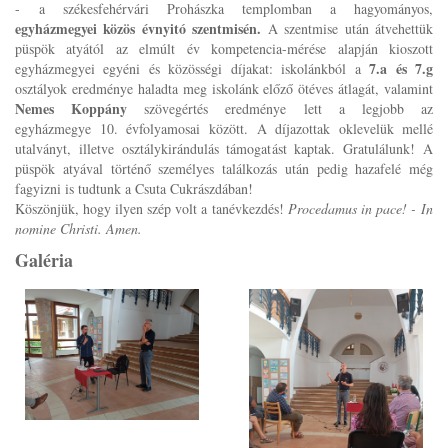
- a székesfehérvári Prohászka templomban a hagyományos,
egyházmegyei közös évnyitó szentmisén.
A szentmise után átvehettük
püspök atyától az elmúlt év kompetencia-mérése alapján kioszott
7.a és 7.g
egyházmegyei egyéni és közösségi díjakat: iskolánkból a
osztályok eredménye haladta meg iskolánk előző ötéves átlagát, valamint
Nemes Koppány
szövegértés eredménye lett a legjobb az
egyházmegye 10. évfolyamosai között. A díjazottak oklevelük mellé
utalványt, illetve osztálykirándulás támogatást kaptak. Gratulálunk! A
püspök atyával történő személyes találkozás után pedig hazafelé még
fagyizni is tudtunk a Csuta Cukrászdában!
Köszönjük, hogy ilyen szép volt a tanévkezdés!
Procedamus in pace! - In
nomine Christi. Amen.
Galéria