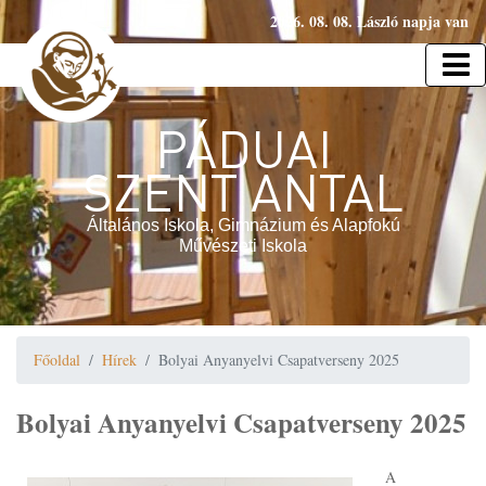
2026. 08. 08. László napja van
PÁDUAI
SZENT ANTAL
Általános Iskola, Gimnázium és Alapfokú
Művészeti Iskola
Főoldal
Hírek
Bolyai Anyanyelvi Csapatverseny 2025
Bolyai Anyanyelvi Csapatverseny 2025
A