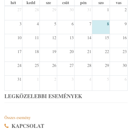
hét
kedd
sze
csüt
pén
szo
vas
27
28
29
30
31
1
2
3
4
5
6
7
8
9
10
11
12
13
14
15
16
17
18
19
20
21
22
23
24
25
26
27
28
29
30
31
1
2
3
4
5
6
LEGKÖZELEBBI ESEMÉNYEK
Összes esemény
KAPCSOLAT