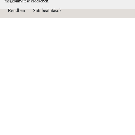
megkönnyítése érdekében.
Rendben
Süti beállítások
Kapcsolat
Páduai Szent Antal Általános Iskola, Gimnázium és Alapfokú
Művészeti Iskola
OM azonosító: 032450
Cím: 2081 Piliscsaba Béla király útja 72.
Tel: 26/375-322
Email:
titkarsag@paduai.hu
Adószám:18669134-2-13
Bankszámlaszám: 11101404-18669134-36000001
Süti beállítások
Impresszum: Netkorzo Online Kft. 2081 Piliscsaba, Béla király útja 87.
www.netkorzo.hu - Kapcsolat: info@netkorzo.hu
Adatvédelem: Marczali Ügyvédi Iroda - Kapcsolat: dr. Marczali