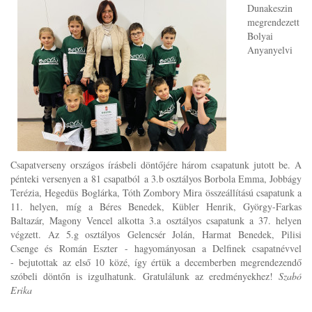
Dunakeszin
megrendezett
Bolyai
Anyanyelvi
Csapatverseny országos írásbeli döntőjére három csapatunk jutott be. A
pénteki versenyen a 81 csapatból a 3.b osztályos Borbola Emma, Jobbágy
Terézia, Hegedüs Boglárka, Tóth Zombory Mira összeállítású csapatunk a
11. helyen, míg a Béres Benedek, Kübler Henrik, György-Farkas
Baltazár, Magony Vencel alkotta 3.a osztályos csapatunk a 37. helyen
végzett. Az 5.g osztályos Gelencsér Jolán, Harmat Benedek, Pilisi
Csenge és Román Eszter - hagyományosan a Delfinek csapatnévvel
- bejutottak az első 10 közé, így értük a decemberben megrendezendő
szóbeli döntőn is izgulhatunk. Gratulálunk az eredményekhez!
Szabó
Erika