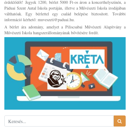
érdeklődőt!
Jegyek 1200, bérlet 5000 Ft-os áron a koncerthelyszínén, a
Páduai Szent Antal Iskola portáján, illetve a Művészeti Iskola irodájában
válthatóak. Egy bérlettel egy család belépése biztosított.
További
információ kérhető: muveszeti@paduai.hu.
A bérlet ára adomány, amelyet a Piliscsabai Művészeti Alapítvány a
Művészeti Iskola hangszerállományának bővítésére fordít.