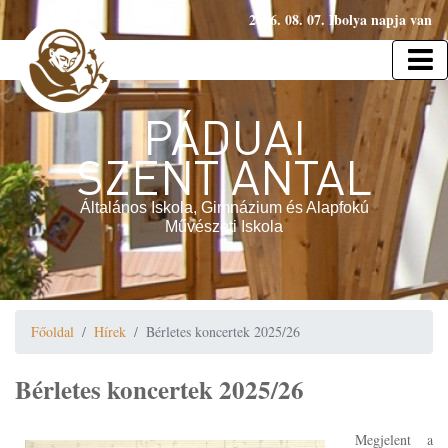
2026. 08. 07. Ibolya napja van
PÁDUAI
SZENT ANTAL
Általános Iskola, Gimnázium és Alapfokú
Művészeti Iskola
Főoldal
Hírek
Bérletes koncertek 2025/26
Bérletes koncertek 2025/26
Megjelent a