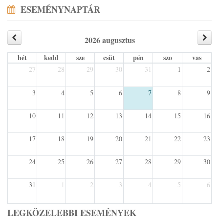
ESEMÉNYNAPTÁR
2026 augusztus
hét
kedd
sze
csüt
pén
szo
vas
27
28
29
30
31
1
2
3
4
5
6
7
8
9
10
11
12
13
14
15
16
17
18
19
20
21
22
23
24
25
26
27
28
29
30
31
1
2
3
4
5
6
LEGKÖZELEBBI ESEMÉNYEK