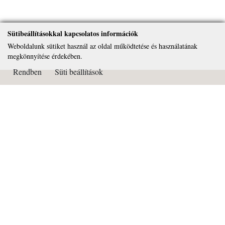
Sütibeállításokkal kapcsolatos információk
Weboldalunk sütiket használ az oldal működtetése és használatának
megkönnyítése érdekében.
Rendben
Süti beállítások
Kapcsolat
Páduai Szent Antal Általános Iskola, Gimnázium és Alapfokú
Művészeti Iskola
OM azonosító: 032450
Cím: 2081 Piliscsaba Béla király útja 72.
Tel: 26/375-322
Email:
titkarsag@paduai.hu
Adószám:18669134-2-13
Bankszámlaszám: 11101404-18669134-36000001
Süti beállítások