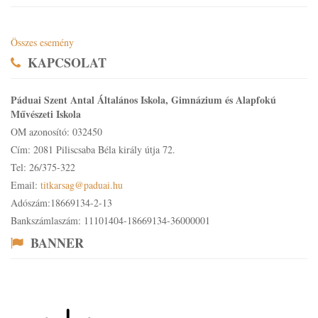
Összes esemény
KAPCSOLAT
Páduai Szent Antal Általános Iskola, Gimnázium és Alapfokú
Művészeti Iskola
OM azonosító: 032450
Cím: 2081 Piliscsaba Béla király útja 72.
Tel: 26/375-322
Email:
titkarsag@paduai.hu
Adószám:18669134-2-13
Bankszámlaszám: 11101404-18669134-36000001
BANNER