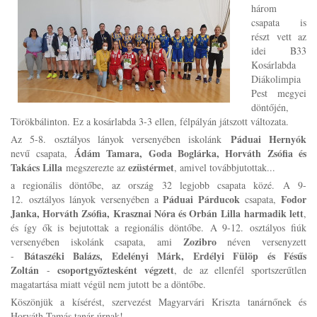
három
csapata is
részt vett az
idei B33
Kosárlabda
Diákolimpia
Pest megyei
döntőjén,
Törökbálinton. Ez a kosárlabda 3-3 ellen, félpályán játszott változata.
Páduai Hernyók
Az 5-8. osztályos lányok versenyében iskolánk
Ádám Tamara, Goda Boglárka, Horváth Zsófia és
nevű csapata,
Takács Lilla
ezüstérmet
megszerezte az
, amivel továbbjutottak...
a regionális döntőbe, az ország 32 legjobb csapata közé. A 9-
Páduai Párducok
Fodor
12. osztályos lányok versenyében a
csapata,
Janka, Horváth Zsófia, Krasznai Nóra és Orbán Lilla
harmadik
lett
,
és így ők is bejutottak a regionális döntőbe. A 9-12. osztályos fiúk
Zozibro
versenyében iskolánk csapata, ami
néven versenyzett
Bátaszéki Balázs, Edelényi Márk, Erdélyi Fülöp és Fésűs
-
Zoltán
csoportgyőztesként végzett
-
, de az ellenfél sportszerűtlen
magatartása miatt végül nem jutott be a döntőbe.
Köszönjük a kísérést, szervezést Magyarvári Kriszta tanárnőnek és
Horváth Tamás tanár úrnak!