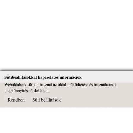
Sütibeállításokkal kapcsolatos információk
Weboldalunk sütiket használ az oldal működtetése és használatának
megkönnyítése érdekében.
Kapcsolat
Rendben
Süti beállítások
Páduai Szent Antal Általános Iskola, Gimnázium és Alapfokú
Művészeti Iskola
OM azonosító: 032450
Cím: 2081 Piliscsaba Béla király útja 72.