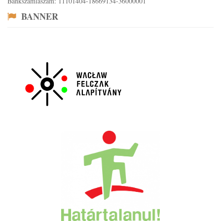
Bankszámlaszám: 11101404-18669134-36000001
BANNER