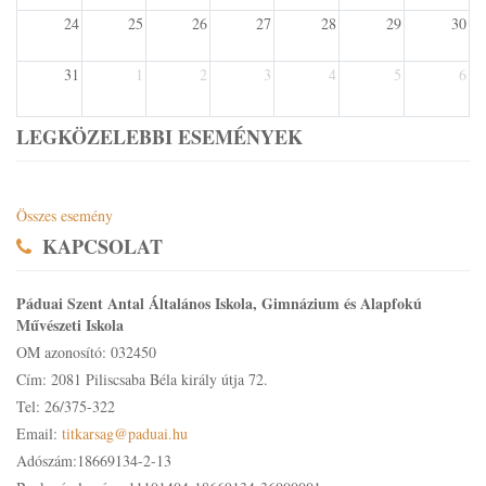
24
25
26
27
28
29
30
31
1
2
3
4
5
6
LEGKÖZELEBBI ESEMÉNYEK
Összes esemény
KAPCSOLAT
Páduai Szent Antal Általános Iskola, Gimnázium és Alapfokú
Művészeti Iskola
OM azonosító: 032450
Cím: 2081 Piliscsaba Béla király útja 72.
Tel: 26/375-322
Email:
titkarsag@paduai.hu
Adószám:18669134-2-13