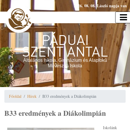
2026. 08. 08. László napja van
PÁDUAI
SZENT ANTAL
Általános Iskola, Gimnázium és Alapfokú
Művészeti Iskola
Főoldal
Hírek
B33 eredmények a Diákolimpián
B33 eredmények a Diákolimpián
Iskolánk