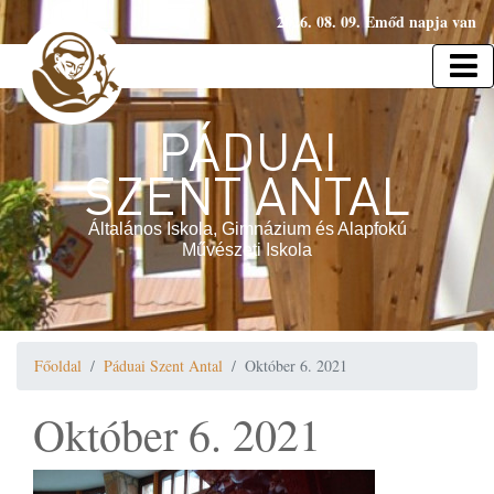
2026. 08. 09. Emőd napja van
PÁDUAI
SZENT ANTAL
Általános Iskola, Gimnázium és Alapfokú
Művészeti Iskola
Főoldal
Páduai Szent Antal
Október 6. 2021
Október 6. 2021