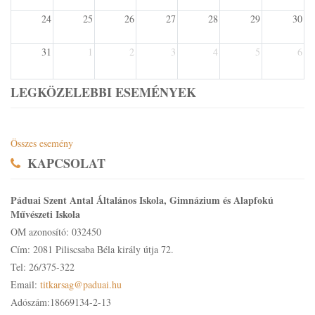
24
25
26
27
28
29
30
31
1
2
3
4
5
6
LEGKÖZELEBBI ESEMÉNYEK
Összes esemény
KAPCSOLAT
Páduai Szent Antal Általános Iskola, Gimnázium és Alapfokú
Művészeti Iskola
OM azonosító: 032450
Cím: 2081 Piliscsaba Béla király útja 72.
Tel: 26/375-322
Email:
titkarsag@paduai.hu
Adószám:18669134-2-13