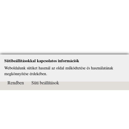
Sütibeállításokkal kapcsolatos információk
Weboldalunk sütiket használ az oldal működtetése és használatának
megkönnyítése érdekében.
Rendben
Süti beállítások
Kapcsolat
Páduai Szent Antal Általános Iskola, Gimnázium és Alapfokú
Művészeti Iskola
OM azonosító: 032450
Cím: 2081 Piliscsaba Béla király útja 72.