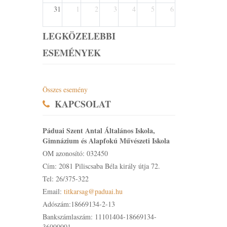
31
1
2
3
4
5
6
LEGKÖZELEBBI
ESEMÉNYEK
Összes esemény
KAPCSOLAT
Páduai Szent Antal Általános Iskola,
Gimnázium és Alapfokú Művészeti Iskola
OM azonosító: 032450
Cím: 2081 Piliscsaba Béla király útja 72.
Tel: 26/375-322
Email:
titkarsag@paduai.hu
Adószám:18669134-2-13
Bankszámlaszám: 11101404-18669134-
36000001