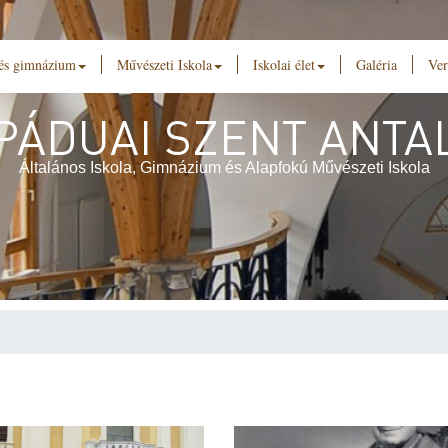
 és gimnázium
Művészeti Iskola
Iskolai élet
Galéria
Ver
PÁDUAI SZENT ANTA
Általános Iskola, Gimnázium és Alapfokú Művészeti Iskola