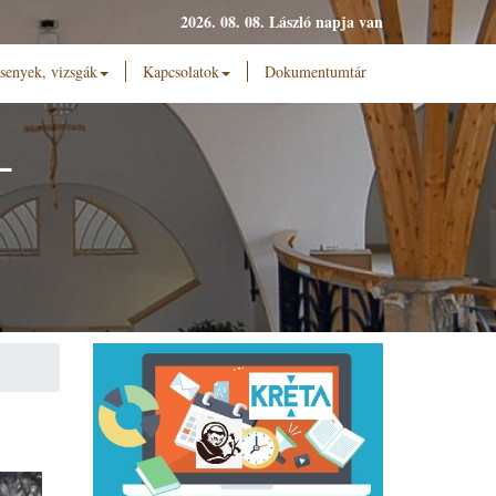
2026. 08. 08. László napja van
senyek, vizsgák
Kapcsolatok
Dokumentumtár
L