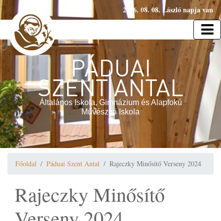
2026. 08. 08. László napja van
PÁDUAI
SZENT ANTAL
Általános Iskola, Gimnázium és Alapfokú
Művészeti Iskola
Főoldal
Páduai Szent Antal
Rajeczky Minősítő Verseny 2024
Rajeczky Minősítő
Verseny 2024