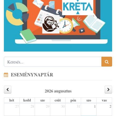
ESEMÉNYNAPTÁR
2026 augusztus
hét
kedd
sze
csüt
pén
szo
vas
27
28
29
30
31
1
2