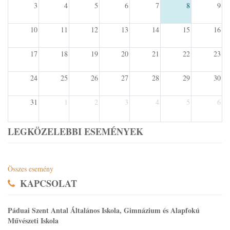
3
4
5
6
7
8
9
10
11
12
13
14
15
16
17
18
19
20
21
22
23
24
25
26
27
28
29
30
31
1
2
3
4
5
6
LEGKÖZELEBBI ESEMÉNYEK
Összes esemény
KAPCSOLAT
Páduai Szent Antal Általános Iskola, Gimnázium és Alapfokú
Művészeti Iskola