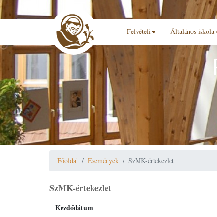
Felvételi
Általános iskola
Főoldal
Események
SzMK-értekezlet
SzMK-értekezlet
Kezdődátum