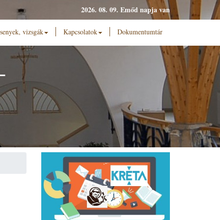
2026. 08. 09. Emőd napja van
senyek, vizsgák
Kapcsolatok
Dokumentumtár
L