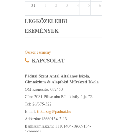
31
1
2
3
4
5
6
LEGKÖZELEBBI
ESEMÉNYEK
Összes esemény
KAPCSOLAT
Páduai Szent Antal Általános Iskola,
Gimnázium és Alapfokú Művészeti Iskola
OM azonosító: 032450
Cím: 2081 Piliscsaba Béla király útja 72.
Tel: 26/375-322
Email:
titkarsag@paduai.hu
Adószám:18669134-2-13
Bankszámlaszám: 11101404-18669134-
36000001