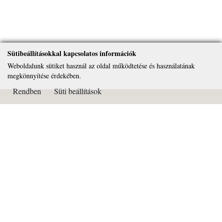
Sütibeállításokkal kapcsolatos információk
Weboldalunk sütiket használ az oldal működtetése és használatának
megkönnyítése érdekében.
Rendben
Süti beállítások
Kapcsolat
Páduai Szent Antal Általános Iskola, Gimnázium és Alapfokú
Művészeti Iskola
OM azonosító: 032450
Cím: 2081 Piliscsaba Béla király útja 72.
Tel: 26/375-322
Email:
titkarsag@paduai.hu
Adószám:18669134-2-13
Bankszámlaszám: 11101404-18669134-36000001