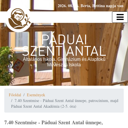
2026. 08. 06. Berta, Bettina napja van
PÁDUAI
SZENT ANTAL
Általános Iskola, Gimnázium és Alapfokú
Művészeti Iskola
Főoldal
Események
7.40 Szentmise - Páduai Szent Antal ünnepe, patrocínium, majd
Páduai Szent Antal Akadémia (2-5. óra)
7.40 Szentmise - Páduai Szent Antal ünnepe,