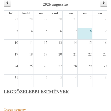
2026 augusztus
hét
kedd
sze
csüt
pén
szo
vas
27
28
29
30
31
1
2
3
4
5
6
7
8
9
10
11
12
13
14
15
16
17
18
19
20
21
22
23
24
25
26
27
28
29
30
31
1
2
3
4
5
6
LEGKÖZELEBBI ESEMÉNYEK
Összes esemény