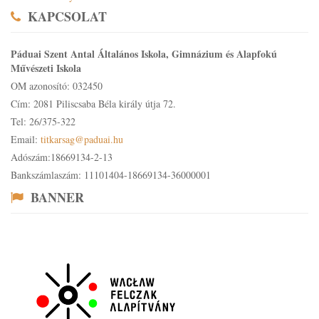
KAPCSOLAT
Páduai Szent Antal Általános Iskola, Gimnázium és Alapfokú
Művészeti Iskola
OM azonosító: 032450
Cím: 2081 Piliscsaba Béla király útja 72.
Tel: 26/375-322
Email:
titkarsag@paduai.hu
Adószám:18669134-2-13
Bankszámlaszám: 11101404-18669134-36000001
BANNER