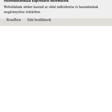
Sütibeállításokkal kapcsolatos információk
Weboldalunk sütiket használ az oldal működtetése és használatának
megkönnyítése érdekében.
Rendben
Süti beállítások
Kapcsolat
Páduai Szent Antal Általános Iskola, Gimnázium és Alapfokú
Művészeti Iskola
OM azonosító: 032450
Cím: 2081 Piliscsaba Béla király útja 72.
Tel: 26/375-322
Email:
titkarsag@paduai.hu
Adószám:18669134-2-13
Bankszámlaszám: 11101404-18669134-36000001
Süti beállítások
Impresszum: Netkorzo Online Kft. 2081 Piliscsaba, Béla király útja 87.
www.netkorzo.hu - Kapcsolat: info@netkorzo.hu