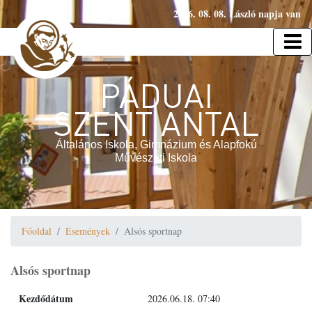
2026. 08. 08. László napja van
PÁDUAI
SZENT ANTAL
Általános Iskola, Gimnázium és Alapfokú
Művészeti Iskola
Főoldal
Események
Alsós sportnap
Alsós sportnap
Kezdődátum
2026.06.18. 07:40