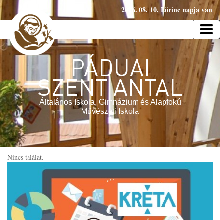
2026. 08. 10. Lörinc napja van
PÁDUAI
SZENT ANTAL
Általános Iskola, Gimnázium és Alapfokú
Művészeti Iskola
Nincs találat.