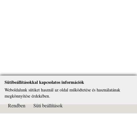
Sütibeállításokkal kapcsolatos információk
Weboldalunk sütiket használ az oldal működtetése és használatának
megkönnyítése érdekében.
Rendben
Süti beállítások
Kapcsolat
Páduai Szent Antal Általános Iskola, Gimnázium és Alapfokú
Művészeti Iskola