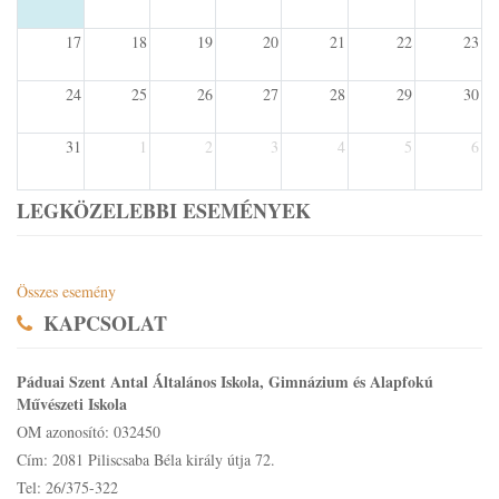
17
18
19
20
21
22
23
24
25
26
27
28
29
30
31
1
2
3
4
5
6
LEGKÖZELEBBI ESEMÉNYEK
Összes esemény
KAPCSOLAT
Páduai Szent Antal Általános Iskola, Gimnázium és Alapfokú
Művészeti Iskola
OM azonosító: 032450
Cím: 2081 Piliscsaba Béla király útja 72.
Tel: 26/375-322