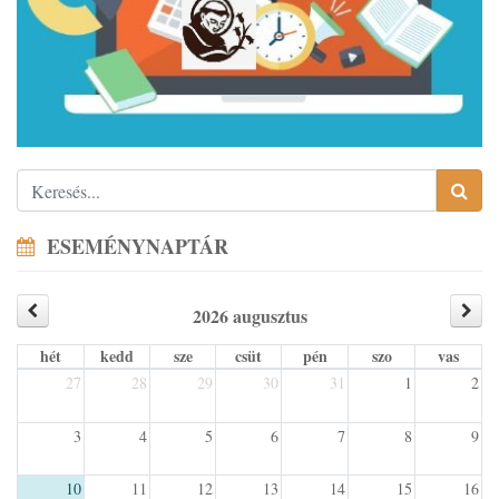
ESEMÉNYNAPTÁR
2026 augusztus
hét
kedd
sze
csüt
pén
szo
vas
27
28
29
30
31
1
2
3
4
5
6
7
8
9
10
11
12
13
14
15
16