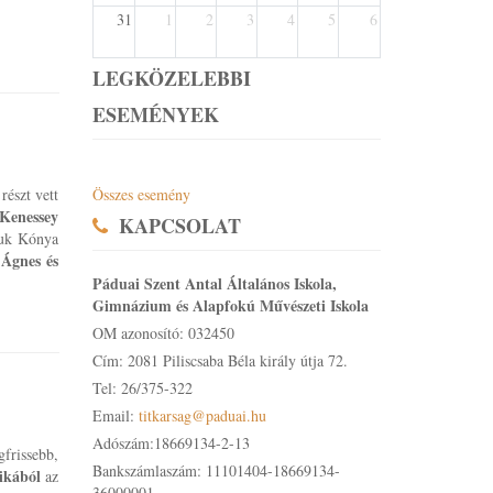
31
1
2
3
4
5
6
LEGKÖZELEBBI
ESEMÉNYEK
észt vett
Összes esemény
 Kenessey
KAPCSOLAT
áruk Kónya
Ágnes és
Páduai Szent Antal Általános Iskola,
Gimnázium és Alapfokú Művészeti Iskola
OM azonosító: 032450
Cím: 2081 Piliscsaba Béla király útja 72.
Tel: 26/375-322
Email:
titkarsag@paduai.hu
Adószám:18669134-2-13
rissebb,
Bankszámlaszám: 11101404-18669134-
ikából
az
36000001