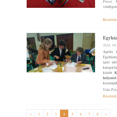
Fruzsi, 
vendégsze
Részletek
Egyház
2024. 04.
Április 
Egyházme
tartó id
kategóri
K
között
helyezést
köszönjük
Vida Pét
Részletek
«
1
2
3
4
5
6
7
8
»