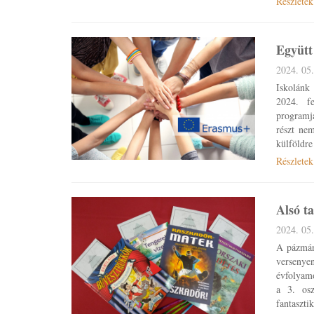
Részletek
Együtt
2024. 05.
Iskolán
2024. fe
programj
részt ne
külföldre
Részletek
Alsó t
2024. 05.
A pázmán
versenye
évfolya
a 3. os
fantaszti