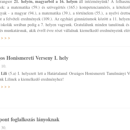
21. helyén, magyarból a 16. helyen
 rangsor
áll intézményünk! A felhaszná
ek: a matematika (59.) és szövegértés (165.) kompetenciamérés, a kötelező 
gyak - a magyar (94.), a matematika (39.), a történelem (55.), a nyelvi éretts
t a felvételi eredmények (109.). Az egyházi gimnáziumok között a 11. helyen
 iskolák sorában pedig a 7. helyen vagyunk. Gratulálunk minden tanulónak és
 és munkatársnak, akik évről évre részt vállalnak kiemelkedő eredményeink el
 > > >
os Honismereti Verseny I. hely
 10.
 Lili
(5.a) I. helyezett lett a Határtalanul Országos Honismereti Tanulmányi 
unk Lilinek a kiemelkedő eredményhez!
 > > >
nt foglalkozás lányoknak
 30.