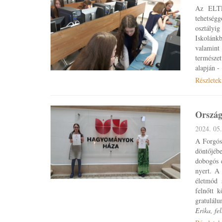
Az ELTE 
tehetség
osztályi
Iskolánkb
valamin
természe
alapján - 
Részletek
Ország
2024. 05.
A Forgós
döntőjéb
dobogós 
nyert. A
életmód 
felnőtt 
gratulál
Erika, fe