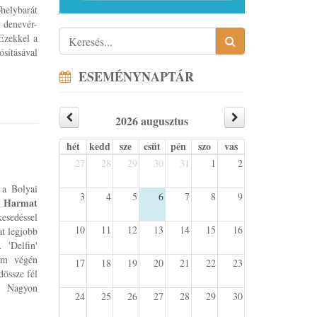
őhelybarát
y denevér-
 Ezekkel a
sításával
ESEMÉNYNAPTÁR
2026 augusztus
hét
kedd
sze
csüt
pén
szo
vas
27
28
29
30
31
1
2
 a Bolyai
3
4
5
6
7
8
9
, Harmat
kesedéssel
10
11
12
13
14
15
16
at legjobb
 'Delfin'
lem végén
17
18
19
20
21
22
23
össze fél
z! Nagyon
24
25
26
27
28
29
30