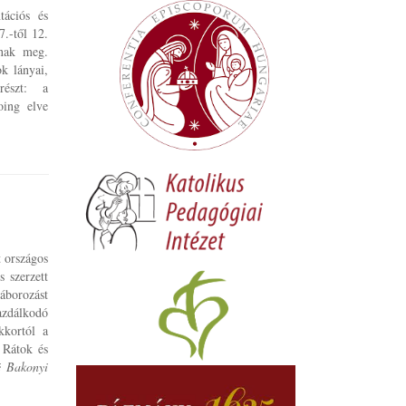
ációs és
.-től 12.
anak meg.
ok lányai,
részt: a
oing elve
 országos
 szerzett
táborozást
azdálkodó
kkortól a
 Rátok és
 Bakonyi