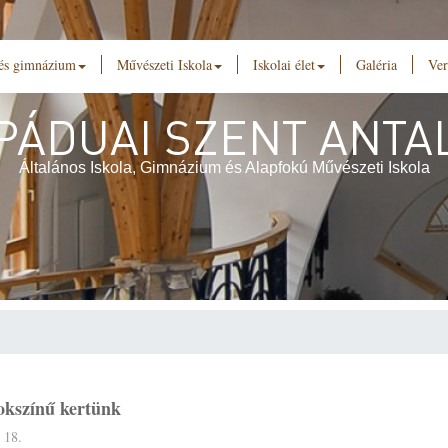
 és gimnázium
Művészeti Iskola
Iskolai élet
Galéria
Ver
PÁDUAI SZENT ANTA
Általános Iskola, Gimnázium és Alapfokú Művészeti Iskola
okszínű kertünk
 18.