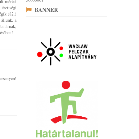
lt mérési
érettségi
BANNER
égik (82.)
 állunk, a
 tanárnak,
érésében!
Versenyen!