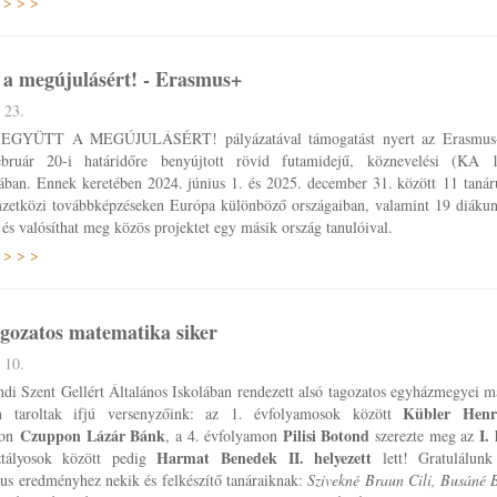
 > > >
 a megújulásért! - Erasmus+
 23.
k EGYÜTT A MEGÚJULÁSÉRT! pályázatával támogatást nyert az Erasmus+
bruár 20-i határidőre benyújtott rövid futamidejű, köznevelési (KA 
ában. Ennek keretében 2024. június 1. és 2025. december 31. között 11 tanár
mzetközi továbbképzéseken Európa különböző országaiban, valamint 19 diákun
 és valósíthat meg közös projektet egy másik ország tanulóival.
 > > >
agozatos matematika siker
 10.
di Szent Gellért Általános Iskolában rendezett alsó tagozatos egyházmegyei m
Kübler Henr
n taroltak ifjú versenyzőink: az 1. évfolyamosok között
Czuppon Lázár Bánk
Pilisi Botond
I.
mon
, a 4. évfolyamon
szerezte meg az
Harmat Benedek II. helyezett
ztályosok között pedig
lett! Gratulálun
kus eredményhez nekik és felkészítő tanáraiknak:
Szivekné Braun Cili, Busáné B