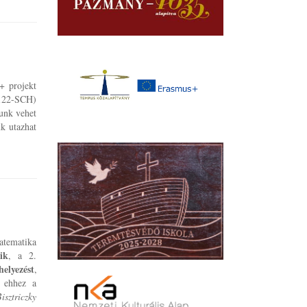
 projekt
122-SCH)
unk vehet
k utazhat
atematika
ik
, a 2.
 helyezést
,
k ehhez a
isztriczky