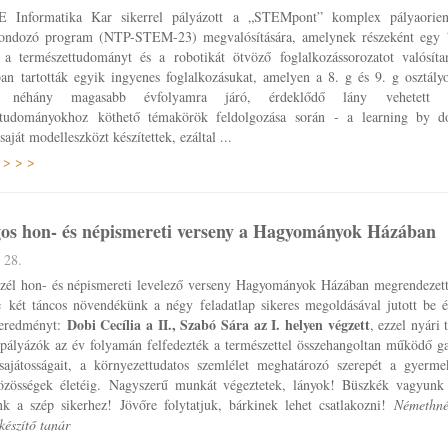
Informatika Kar sikerrel pályázott a „STEMpont” komplex pályaorient
gondozó program (NTP-STEM-23) megvalósítására, amelynek részeként egy 7
g a természettudományt és a robotikát ötvöző foglalkozássorozatot valósít
an tartották egyik ingyenes foglalkozásukat, amelyen a 8. g és 9. g osztály
t néhány magasabb évfolyamra járó, érdeklődő lány vehetett 
ttudományokhoz köthető témakörök feldolgozása során - a learning by d
saját modelleszközt készítettek, ezáltal ...
 > > >
os hon- és népismereti verseny a Hagyományok Házában
 28.
zél hon- és népismereti levelező verseny Hagyományok Házában megrendezett
e két táncos növendékünk a négy feladatlap sikeres megoldásával jutott be és
Dobi Cecília a II., Szabó Sára az I. helyen végzett
eredményt:
, ezzel nyári 
 pályázók az év folyamán felfedezték a természettel összehangoltan működő g
sajátosságait, a környezettudatos szemlélet meghatározó szerepét a gyerme
közösségek életéig. Nagyszerű munkát végeztetek, lányok! Büszkék vagyunk
unk a szép sikerhez! Jövőre folytatjuk, bárkinek lehet csatlakozni!
Némethné
lkészítő tanár