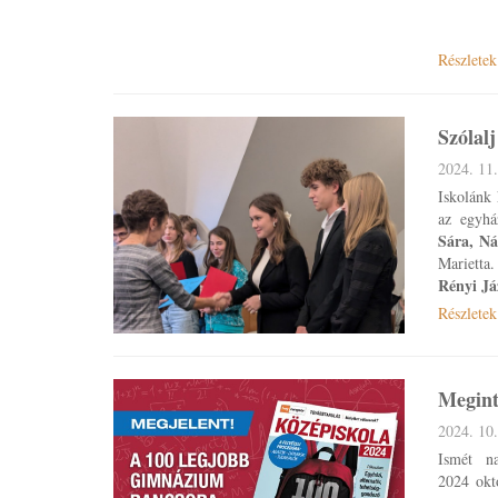
Részletek
Szólal
2024. 11.
Iskolánk
az egyh
Sára, N
Marietta
Rényi J
Részletek
Megint
2024. 10.
Ismét n
2024 októ