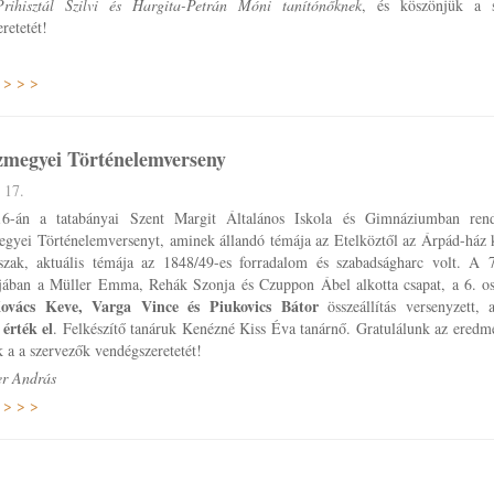
Prihisztál Szilvi és Hargita-Petrán Móni tanítónőknek
, és köszönjük a 
retetét!
 > > >
megyei Történelemverseny
 17.
16-án a tatabányai Szent Margit Általános Iskola és Gimnáziumban ren
gyei Történelemversenyt, aminek állandó témája az Etelköztől az Árpád-ház k
őszak, aktuális témája az 1848/49-es forradalom és szabadságharc volt. A 7
ájában a Müller Emma, Rehák Szonja és Czuppon Ábel alkotta csapat, a 6. os
ovács Keve, Varga Vince és Piukovics Bátor
összeállítás versenyzett
 érték el
. Felkészítő tanáruk Kenézné Kiss Éva tanárnő. Gratulálunk az eredm
 a a szervezők vendégszeretetét!
er András
 > > >