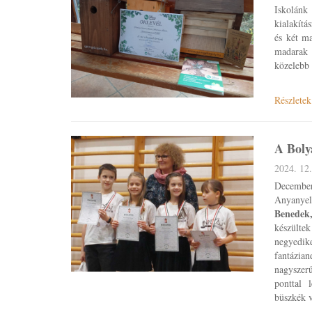
Iskolánk 
kialakítá
és két ma
madarak 
közelebb 
Részletek
A Boly
2024. 12.
December
Anyanyel
Benedek,
készültek
negyedik
fantázia
nagyszer
ponttal 
büszkék 