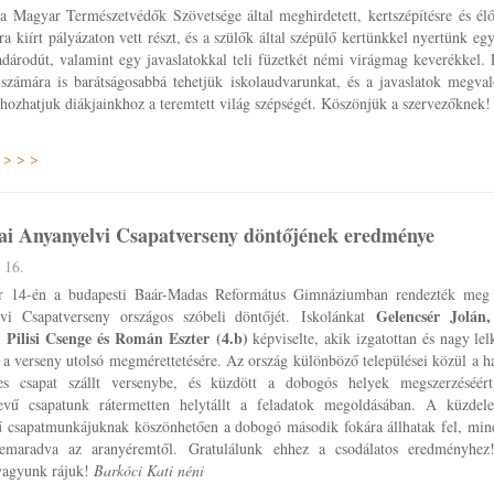
a Magyar Természetvédők Szövetsége által meghirdetett, kertszépítésre és él
sra kiírt pályázaton vett részt, és a szülők által szépülő kertünkkel nyertünk eg
dárodút, valamint egy javaslatokkal teli füzetkét némi virágmag keverékkel.
számára is barátságosabbá tehetjük iskolaudvarunkat, és a javaslatok megvaló
hozhatjuk diákjainkhoz a teremtett világ szépségét. Köszönjük a szervezőknek!
 > > >
ai Anyanyelvi Csapatverseny döntőjének eredménye
 16.
 14-én a budapesti Baár-Madas Református Gimnáziumban rendezték meg
Gelencsér Jolán
vi Csapatverseny országos szóbeli döntőjét. Iskolánkat
 Pilisi Csenge és Román Eszter
(4.b)
képviselte, akik izgatottan és nagy lel
 a verseny utolsó megmérettetésére. Az ország különböző települései közül a h
es csapat szállt versenybe, és küzdött a dobogós helyek megszerzéséért.
nevű csapatunk rátermetten helytállt a feladatok megoldásában. A küzde
ű csapatmunkájuknak köszönhetően a dobogó második fokára állhatak fel, mind
lemaradva az aranyéremtől. Gratulálunk ehhez a csodálatos eredményhe
vagyunk rájuk!
Barkóci Kati néni