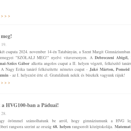
 > > >
j meg!
 19.
 két csapata 2024. november 14-én Tatabányán, a Szent Margit Gimnáziumban r
Debreczeni Abigél,
ázmegyei "SZÓLALJ MEG!" nyelvi vitaversenyen. A
ánai-Szűcs Gábor
alkotta angolos csapat a II. helyen végzett, felkészítő tan
Jakó Márton, Pomeisl 
. A Nagy Erika tanárő felkészítette németes csapat -
ázmin
- az I. helyezést érte el. Gratulálunk nekik és büszkék vagyunk rájuk!
 > > >
 a HVG100-ban a Páduai!
 28.
agy örömmel számolhatunk be arról, hogy gimnáziumunk a HVG legf
68. helyen
Matemat
beri rangsora szerint az ország
rangsorolt középiskolája.