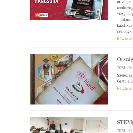
országos
eredmény
vizsgatár
- valamin
katolikus
szülőnek
Részletek
Ország
2024. 06.
Szokolay
Gratulál
Részletek
STEMpo
2024. 05.