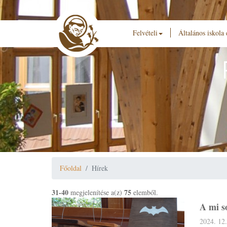
Felvételi
Általános iskola
Főoldal
Hírek
31-40
75
megjelenítése a(z)
elemből.
A mi s
2024. 12.