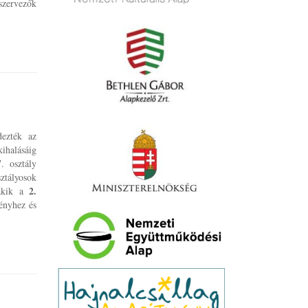
szervezők
dezték az
ihalásáig
. osztály
ztályosok
2.
, akik a
ényhez és